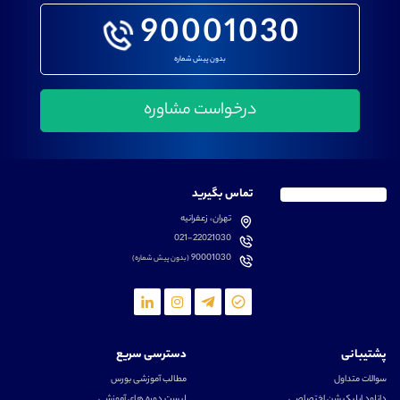
90001030
بدون پیش شماره
تماس بگیرید
تهران، زعفرانیه
021-22021030
90001030
(بدون پیش شماره)
پشتیبانی
دسترسی سریع
سوالات متداول
مطالب آموزشی بورس
دانلود اپلیکیشن اختصاصی
لیست دوره های آموزشی