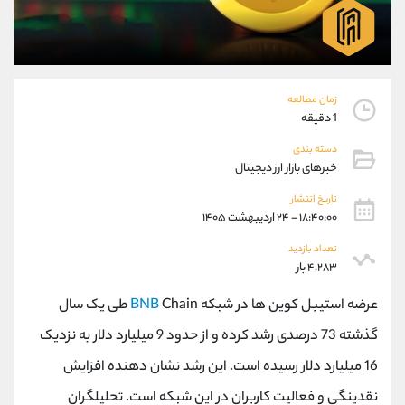
موبایل
09194198792
واتساپ
شروع گفتگو
تلگرام
@Armteam_admin_33
داخلی
118
زمان مطالعه
1 دقیقه
پشتیبان فروش
(فائزه تهرانی)
دسته بندی
موبایل
09101364784
خبرهای بازار ارز دیجیتال
واتساپ
شروع گفتگو
تلگرام
@Armteam_admin_104
تاریخ انتشار
۱۸:۴۰:۰۰ - ۲۴ اردیبهشت ۱۴۰۵
داخلی
104
تعداد بازدید
۴,۲۸۳ بار
اطلاعات تماس
(دفتر فروش)
تلفن
021-22021030
عرضه استیبل کوین ها در شبکه
BNB
Chain طی یک سال
تلفن
021-22021040
گذشته 73 درصدی رشد کرده و از حدود 9 میلیارد دلار به نزدیک
بدون پیش شماره
90001030
16 میلیارد دلار رسیده است. این رشد نشان دهنده افزایش
اینستاگرام
@alireza.mehrabii
کانال تلگرام
@alirezamehrabi_com
نقدینگی و فعالیت کاربران در این شبکه است. تحلیلگران