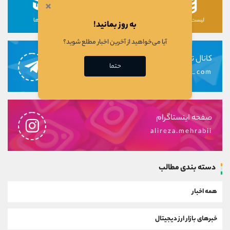
×
لیست رمزارزها
لیست سهام ها
دوره ها
به روز بمانید!
آیا می‌خواهید از آخرین اخبار مطلع شوید؟
کانال تلگرام
حتما
alirezamehrabi_com
صفحه اینستاگرام
alireza.mehrabii
دسته بندی مطالب
همه اخبار
خبرهای بازار ارز دیجیتال