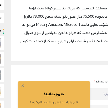
خب
هستند، تصمیمی که می تواند مسیر کوتاه مدت ارزهای
دیجیتال را تعیین کند. بیت کوین پس از بازگشت از محدوده 75,500 دلار، هنوز نتوانسته سطح 78,000 دلار را
سط
پس بگیرد. در کنار این رویداد، انتشار گزارش درآمد شرکت هایی مانند Amazon، Microsoft و Meta می تواند
پر
ران هشدار می دهند که هرگونه لحن انقباضی از سوی فدرال
عت باعث تغییر قیمت دارایی های پرریسک از جمله بیت کوین
ری شده اند
*
×
به روز بمانید!
آیا می‌خواهید از آخرین اخبار مطلع شوید؟