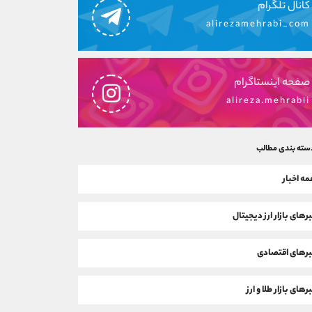
کانال تلگرام
alirezamehrabi_com
صفحه اینستاگرام
alireza.mehrabii
سته بندی مطالب
ه اخبار
رهای بازار ارز دیجیتال
رهای اقتصادی
رهای بازار طلا و ارز