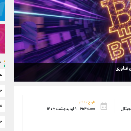
د
 فناوری
هم
خب
تاریخ انتشار
خب
یجیتال
۱۹:۴۵:۰۰ - ۹ اردیبهشت ۱۴۰۵
خب