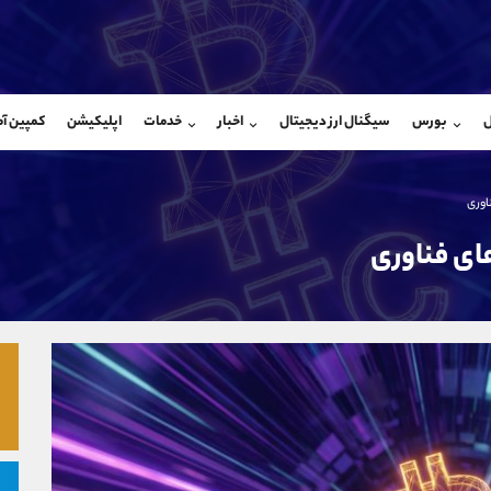
بان فروش
پشتیبان فروش
(ایمان پوراسماعیلی)
(یوسف فرخنده)
ل
بورس
سیگنال ارز دیجیتال
اخبار
خدمات
اپلیکیشن
کمپین آ
09927779040
موبایل
9194198792
شروع گفتگو
واتساپ
شروع گفتگ
@Armteam_admin_por
تلگرام
Armteam_admin_33
اوری
107
داخلی
8
ای فناوری