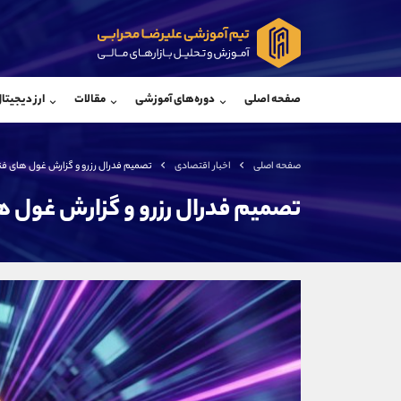
پشتیبان فروش
پشتی
(فائزه تهرانی)
صفحه اصلی
دوره‌های آموزشی
مقالات
ارز دیجیتا
موبایل
09101364784
موبایل
واتساپ
شروع گفتگو
واتساپ
تلگرام
@Armteam_admin_104
تلگرام
صفحه اصلی
اخبار اقتصادی
تصمیم فدرال رزرو و گزارش غول های فن
داخلی
104
داخلی
تصمیم فدرال رزرو و گزارش غول ه
اطلاعات تماس
(دفتر فروش)
تلفن
تلفن
بدون پیش شماره
اینستاگرام
کانال تلگرام
کانال بله