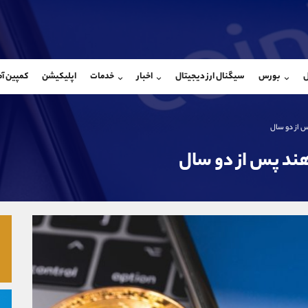
بان فروش
پشتیبان فروش
(فائزه تهرانی)
(ایمان پوراسماعیلی)
ل
بورس
سیگنال ارز دیجیتال
اخبار
خدمات
اپلیکیشن
کمپین آ
09101364784
موبایل
9927779040
شروع گفتگو
واتساپ
شروع گفتگ
@Armteam_admin_104
تلگرام
Armteam_admin_por
 از دو سال
104
داخلی
07
ند پس از دو سال