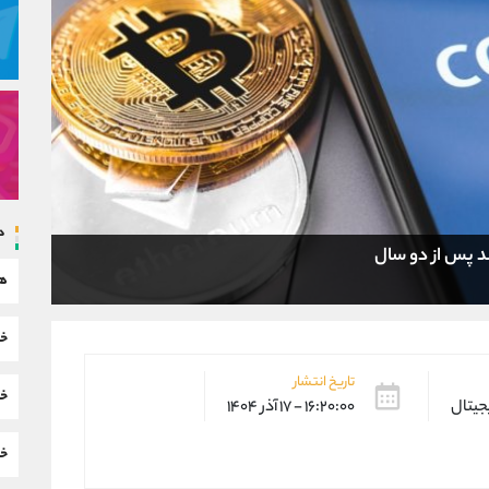
د
 پس از دو سال
هم
خب
تاریخ انتشار
خب
یجیتال
۱۶:۲۰:۰۰ - ۱۷ آذر ۱۴۰۴
خب