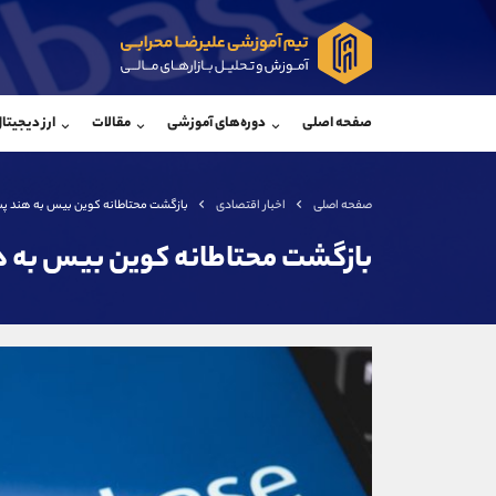
پشتیبان فروش
پشتی
(یوسف فرخنده)
صفحه اصلی
دوره‌های آموزشی
مقالات
ارز دیجیتا
موبایل
09194198792
موبایل
واتساپ
شروع گفتگو
واتساپ
تلگرام
@Armteam_admin_33
تلگرام
صفحه اصلی
اخبار اقتصادی
بازگشت محتاطانه کوین بیس به هند پس
داخلی
118
داخلی
بازگشت محتاطانه کوین بیس به ه
اطلاعات تماس
(دفتر فروش)
تلفن
تلفن
بدون پیش شماره
اینستاگرام
کانال تلگرام
کانال بله