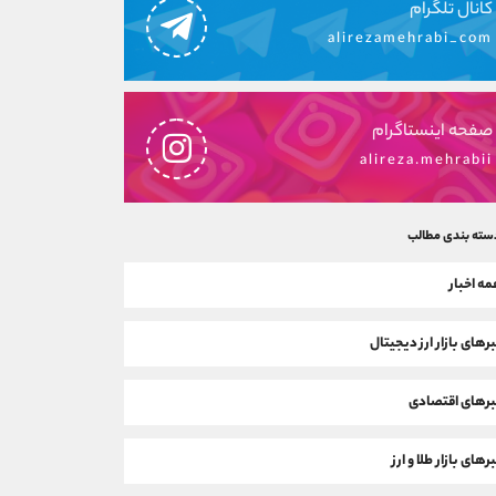
کانال تلگرام
alirezamehrabi_com
صفحه اینستاگرام
alireza.mehrabii
سته بندی مطالب
ه اخبار
رهای بازار ارز دیجیتال
رهای اقتصادی
رهای بازار طلا و ارز