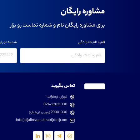
مشاوره رایگان
برای مشاوره رایگان نام و شماره تماست رو بزار
نام و نام خانوادگی
شماره موبای
تماس بگیرید
تهران، زعفرانیه
021-22021030
90001030
(بدون پیش شماره)
info[at]alirezamehrabi[dot]com