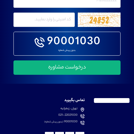
90001030
بدون پیش شماره
تماس بگیرید
تهران، زعفرانیه
021-22021030
90001030
(بدون پیش شماره)