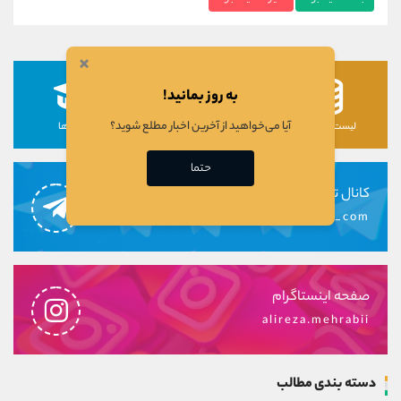
×
به روز بمانید!
آیا می‌خواهید از آخرین اخبار مطلع شوید؟
لیست رمزارزها
لیست سهام ها
دوره ها
حتما
کانال تلگرام
alirezamehrabi_com
صفحه اینستاگرام
alireza.mehrabii
دسته بندی مطالب