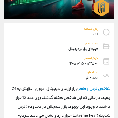
موبایل
09304891085
واتساپ
شروع گفتگو
تلگرام
@Armteam_admin_103
داخلی
103
زمان مطالعه
1 دقیقه
پشتیبان فروش
(یوسف فرخنده)
دسته بندی
موبایل
09194198792
خبرهای بازار ارز دیجیتال
واتساپ
شروع گفتگو
تلگرام
@Armteam_admin_33
تاریخ انتشار
۱۷:۲۵:۰۰ - ۱۵ تیر ۱۴۰۵
داخلی
118
تعداد بازدید
۳,۵۸۶ بار
اطلاعات تماس
(دفتر فروش)
تلفن
021-22021030
شاخص ترس و طمع
بازار ارزهای دیجیتال امروز با افزایش به 24
تلفن
021-22021040
رسید، در حالی که این شاخص هفته گذشته روی عدد 12 قرار
بدون پیش شماره
90001030
داشت. با وجود این بهبود، بازار همچنان در محدوده «ترس
اینستاگرام
@alireza.mehrabii
کانال تلگرام
@alirezamehrabi_com
شدید» (Extreme Fear) قرار دارد و نشان می دهد سرمایه