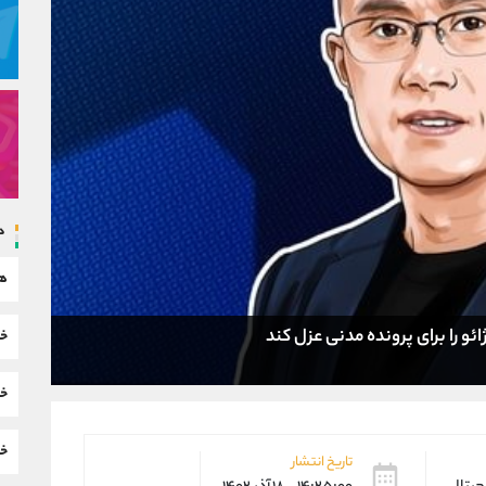
د
هم
و را برای پرونده مدنی عزل کند
خب
خب
خب
تاریخ انتشار