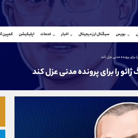
بان فروش
پشتیبان فروش
(یوسف فرخنده)
(محسن یزدی)
ل
بورس
سیگنال ارز دیجیتال
اخبار
خدمات
اپلیکیشن
کمپین آ
09194198792
موبایل
9304891085
شروع گفتگو
واتساپ
شروع گفتگ
@Armteam_admin_33
تلگرام
Armteam_admin_103
 برای پرونده مدنی عزل کند
118
داخلی
03
ائو را برای پرونده مدنی عزل کند