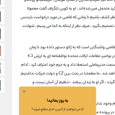
عا کرد سرمایه‌گذاران از ستاره فوتبال ، کریستیانو رونالدو
رد متحمل ضرر شده‌اند ، او به کوین تلگراف گفت معمولا
ه منتظر کشف باشیم تا زمانی که قاضی در مورد درخواست بایننس
برای طرح دعوای گروهی خود در انجمن داوری AAA تصمیم بگیرد ، صرف نظر از اینکه به کجا می رسیم ، شهادت
 قاضی واشنگتن است که به ژائو دستور داده بود تا زمان
صدور حکم در فوریه 2024 در ایالات متحده بماند ، در نوامبر، مقامات ایالات متحده توافقنامه ای به ارزش 4.3
رد دلار با بایننس را اعلام کردند که در آن CZ از سمت مدیرعاملی استعفا داد و به جرم خود اعتراف کرد ، آدام
گفت ما نمی‌دانیم CZ چه مدت به زندان محکوم خواهد شد ، ما مطمئنا در بحث بین CZ و دولت شرکت نداشتیم
گردد ، اگر او به زندان بیفتد ، تنظیم آن آسان نیست و
×
به روز بمانید!
دم وجود تدابیر امنیتی در زمان او به عنوان مدیر عامل بایننس
آیا می‌خواهید از آخرین اخبار مطلع شوید؟
 در پرونده مدنی حمایت کند ، در این پرونده ادعا شده بود که