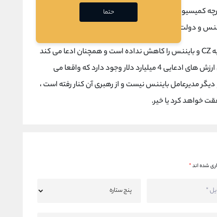
رچه کمیسیون بورس و اوراق بهادار ایالات متحده نهادی که بر
حتما
ایننس و دولت نبود.
او اضافه کرد SEC مطمئنا روند دادخواهی خود علیه CZ و بایننس را کاهش نداده است و همچنان ادعا می کند
که توکن BNB یک امنیت ثبت نشده است ، بنابراین ارزش های ادعایی 4 میلیارد دلار وجود دارد که واقعا می
و دیگر مدیرعامل بایننس نیست و از رهبری آن کنار رفته است ،
 خواهد کرد یا خیر.
ری شده اند
*