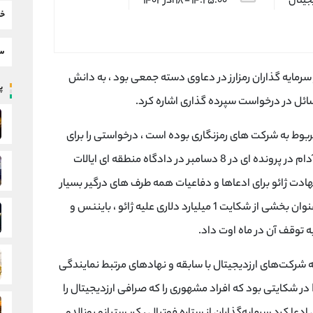
یجیتال
۱۴:۲۵:۰۰ - ۱۸ آذر ۱۴۰۲
خب
سط
ماینده بسیاری از سرمایه گذاران رمزارز در دعاوی دسته جمعی بود ، به دانش
پر
ائل در درخواست سپرده گذاری اشاره کرد.
بوط به شرکت های رمزنگاری بوده است ، درخواستی را برای
دریافت وجه از مدیر عامل سابق بایننس ارائه کرد ، آدام در پرونده ای در 8 دسامبر در دادگاه منطقه ای ایالات
دت ژائو برای ادعاها و دفاعیات همه طرف های درگیر بسیار
مهم است ، این شرکت حقوقی این درخواست را به عنوان بخشی از شکایت 1 میلیارد دلاری علیه ژائو ، بایننس و
ه توقف آن در ماه اوت داد.
 شرکت‌های ارزدیجیتال با سابقه و نهادهای مرتبط نمایندگی
کرده‌اند ، او وکیل بسیاری از قربانیان فروپاشی FTX در شکایتی بود که افراد مشهوری را که صرافی ارزدیجیتال را