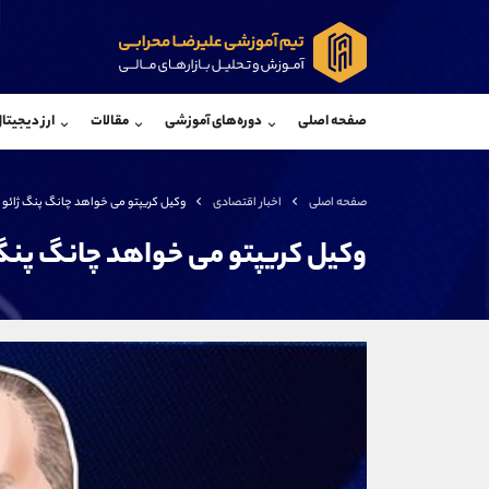
پشتیبان فروش
پشتی
(فائزه تهرانی)
صفحه اصلی
دوره‌های آموزشی
مقالات
ارز دیجیتا
موبایل
09101364784
موبایل
واتساپ
شروع گفتگو
واتساپ
تلگرام
@Armteam_admin_104
تلگرام
صفحه اصلی
اخبار اقتصادی
وکیل کریپتو می خواهد چانگ پنگ ژائو را
داخلی
104
داخلی
وکیل کریپتو می خواهد چانگ پنگ ژ
اطلاعات تماس
(دفتر فروش)
تلفن
تلفن
بدون پیش شماره
اینستاگرام
کانال تلگرام
کانال بله