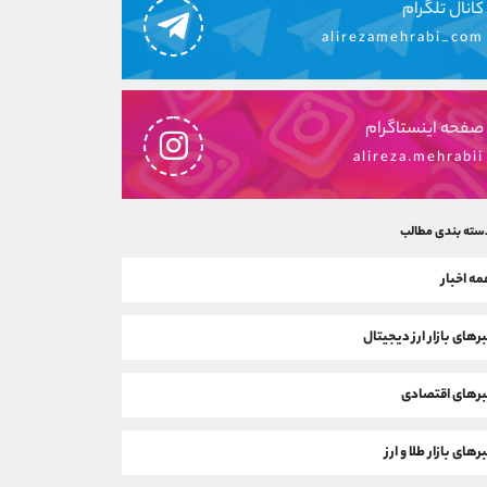
کانال تلگرام
alirezamehrabi_com
صفحه اینستاگرام
alireza.mehrabii
سته بندی مطالب
ه اخبار
رهای بازار ارز دیجیتال
رهای اقتصادی
رهای بازار طلا و ارز