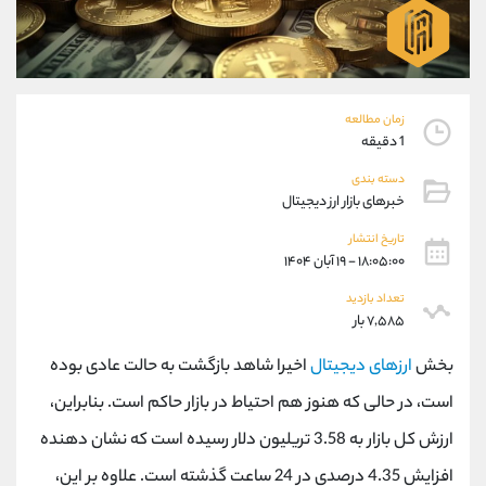
موبایل
09101364784
واتساپ
شروع گفتگو
تلگرام
@Armteam_admin_104
داخلی
104
زمان مطالعه
1 دقیقه
پشتیبان فروش
(یوسف فرخنده)
دسته بندی
موبایل
09194198792
خبرهای بازار ارز دیجیتال
واتساپ
شروع گفتگو
تلگرام
@Armteam_admin_33
تاریخ انتشار
۱۸:۰۵:۰۰ - ۱۹ آبان ۱۴۰۴
داخلی
118
تعداد بازدید
۷,۵۸۵ بار
اطلاعات تماس
(دفتر فروش)
تلفن
021-22021030
بخش
ارزهای دیجیتال
اخیرا شاهد بازگشت به حالت عادی بوده
تلفن
021-22021040
است، در حالی که هنوز هم احتیاط در بازار حاکم است. بنابراین،
بدون پیش شماره
90001030
ارزش کل بازار به 3.58 تریلیون دلار رسیده است که نشان دهنده
اینستاگرام
@alireza.mehrabii
کانال تلگرام
@alirezamehrabi_com
افزایش 4.35 درصدی در 24 ساعت گذشته است. علاوه بر این،