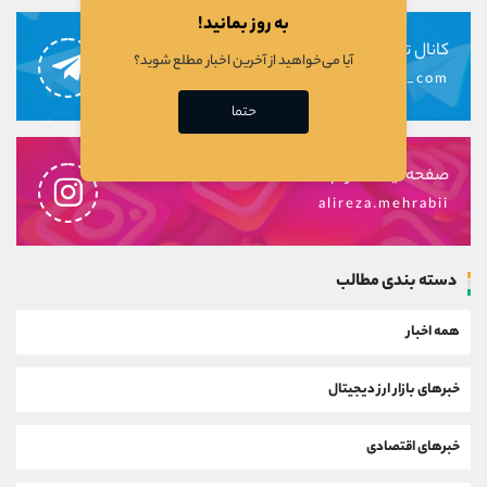
به روز بمانید!
کانال تلگرام
آیا می‌خواهید از آخرین اخبار مطلع شوید؟
alirezamehrabi_com
حتما
صفحه اینستاگرام
alireza.mehrabii
دسته بندی مطالب
همه اخبار
خبرهای بازار ارز دیجیتال
خبرهای اقتصادی