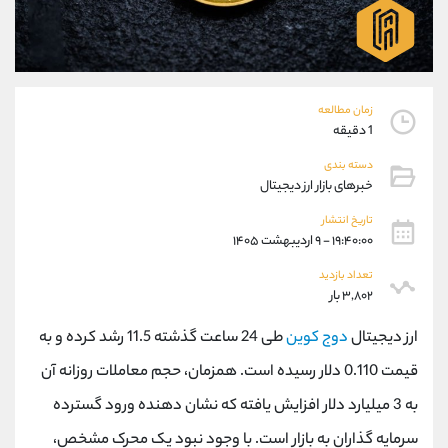
موبایل
09927779040
واتساپ
شروع گفتگو
تلگرام
@Armteam_admin_por
داخلی
107
زمان مطالعه
1 دقیقه
پشتیبان فروش
(فائزه تهرانی)
دسته بندی
موبایل
09101364784
خبرهای بازار ارز دیجیتال
واتساپ
شروع گفتگو
تلگرام
@Armteam_admin_104
تاریخ انتشار
۱۹:۴۰:۰۰ - ۹ اردیبهشت ۱۴۰۵
داخلی
104
تعداد بازدید
۳,۸۰۲ بار
اطلاعات تماس
(دفتر فروش)
تلفن
021-22021030
ارز دیجیتال
دوج کوین
طی 24 ساعت گذشته 11.5 رشد کرده و به
تلفن
021-22021040
قیمت 0.110 دلار رسیده است. همزمان، حجم معاملات روزانه آن
بدون پیش شماره
90001030
به 3 میلیارد دلار افزایش یافته که نشان دهنده ورود گسترده
اینستاگرام
@alireza.mehrabii
کانال تلگرام
@alirezamehrabi_com
سرمایه گذاران به بازار است. با وجود نبود یک محرک مشخص،