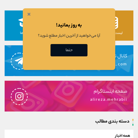
×
به روز بمانید!
لیست رمزارزها
لیست سهام ها
دوره ها
آیا می‌خواهید از آخرین اخبار مطلع شوید؟
حتما
کانال تلگرام
alirezamehrabi_com
صفحه اینستاگرام
alireza.mehrabii
دسته بندی مطالب
همه اخبار