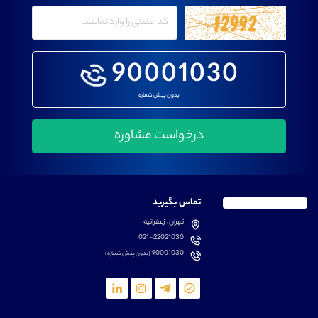
90001030
بدون پیش شماره
تماس بگیرید
تهران، زعفرانیه
021-22021030
90001030
(بدون پیش شماره)