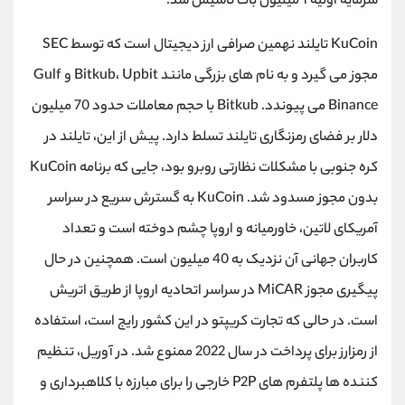
سرمایه اولیه 1 میلیون بات تاسیس شد.
KuCoin تایلند نهمین صرافی ارز دیجیتال است که توسط SEC
مجوز می گیرد و به نام های بزرگی مانند Bitkub، Upbit و Gulf
Binance می پیوندد. Bitkub با حجم معاملات حدود 70 میلیون
دلار بر فضای رمزنگاری تایلند تسلط دارد. پیش از این، تایلند در
کره جنوبی با مشکلات نظارتی روبرو بود، جایی که برنامه KuCoin
بدون مجوز مسدود شد. KuCoin به گسترش سریع در سراسر
آمریکای لاتین، خاورمیانه و اروپا چشم دوخته است و تعداد
کاربران جهانی آن نزدیک به 40 میلیون است. همچنین در حال
پیگیری مجوز MiCAR در سراسر اتحادیه اروپا از طریق اتریش
است. در حالی که تجارت کریپتو در این کشور رایج است، استفاده
از رمزارز برای پرداخت در سال 2022 ممنوع شد. در آوریل، تنظیم
کننده ها پلتفرم های P2P خارجی را برای مبارزه با کلاهبرداری و