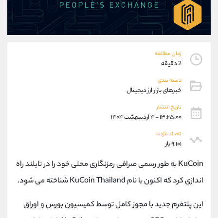
موبایل
09304891085
واتساپ
شروع گفتگو
تلگرام
@Armteam_admin_103
داخلی
103
زمان مطالعه
2 دقیقه
پشتیبان فروش
(یوسف فرخنده)
دسته بندی
موبایل
09194198792
خبرهای بازار ارز دیجیتال
واتساپ
شروع گفتگو
تلگرام
@Armteam_admin_33
تاریخ انتشار
۱۳:۲۵:۰۰ - ۴ اردیبهشت ۱۴۰۴
داخلی
118
تعداد بازدید
۹,۱۰۱ بار
اطلاعات تماس
(دفتر فروش)
تلفن
021-22021030
KuCoin به طور رسمی صرافی رمزنگاری محلی خود را در تایلند راه
تلفن
021-22021040
اندازی کرد که اکنون با نام KuCoin Thailand شناخته می شود.
بدون پیش شماره
90001030
اینستاگرام
@alireza.mehrabii
این پلتفرم جدید با مجوز کامل توسط کمیسیون بورس و اوراق
کانال تلگرام
@alirezamehrabi_com