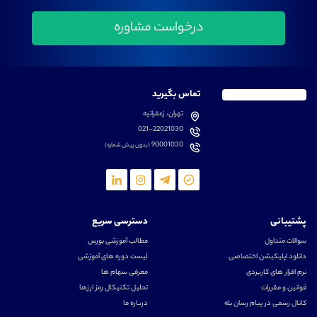
تماس بگیرید
تهران، زعفرانیه
021-22021030
90001030
(بدون پیش شماره)
پشتیبانی
دسترسی سریع
سوالات متداول
مطالب آموزشی بورس
دانلود اپلیکیشن اختصاصی
لیست دوره های آموزشی
نرم افزار های کاربردی
معرفی سهام ها
قوانین و مقررات
تحلیل تکنیکال رمز ارزها
کانال رسمی در پیام رسان بله
درباره ما