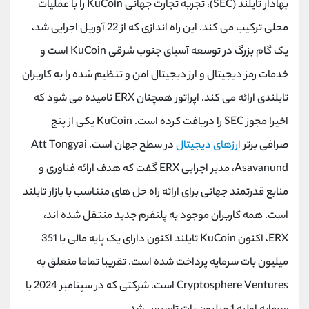
بهادار تایلند (SEC)، تجربه تجارت جهانی KuCoin را با عملیات
کانال بله
@alirezamehrabi_official
محلی ترکیب می کند. این راه اندازی که از 22 آوریل اجرایی شد،
یک گام بزرگ در توسعه آسیای جنوب شرقی KuCoin است و
خدمات رمز دیجیتال و ارز دیجیتال امن و تنظیم شده را به کاربران
تایلندی ارائه می کند. اپراتور همچنان ERX نامیده می شود که
اخیرا مجوز SEC را دریافت کرده است. KuCoin یکی از پنج
صرافی برتر
ارزهای دیجیتال
در سطح جهان است. Att Tongyai
Asavanund، مدیر اجرایی ERX گفت که هدف ارائه فناوری و
منابع قدرتمند جهانی برای ارائه راه حل های متناسب با بازار تایلند
است. همه کاربران موجود به پلتفرم جدید منتقل شده اند،
ERX، اکنون KuCoin تایلند اکنون دارای یک پایه مالی با 351
میلیون بات سرمایه پرداخت شده است. تقریبا تماما متعلق به
Cryptosphere Ventures است، شرکتی که در سپتامبر 2024 با