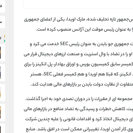
خب
یس‌جمهور تازه تحلیف شده، مارک اویدا، یکی از اعضای جمهوری
سط
را به عنوان رئیس موقت این آژانس منصوب کرده است.
پر
اویدا جانشین گری گنسلر می شود که در زمان ریاست جمهوری جو بایدن به عنوان رئیس SEC خدمت می کرد و
او را در تضاد با وال استریت و صنعت ارزهای دیجیتال قرار می
میسر سابق کمیسیون بورس و اوراق بهادار، پل اتکینز را برای
نقش رئیس دائمی SEC معرفی کند. انتظار می رود اتکینز، که قبلا هم اویدا و هم کمیسر فعلی SEC، هستر
متفاوت از نظارت دولت بایدن بر بازارهای مالی هدایت کند.
مجموعه ای از مقررات را در دوران تصدی خود به اجرا گذاشت.
ت، کاهش خطرات و رسیدگی به تضاد منافع در بازارهای مالی
 دیجیتال اتخاذ کرد و اقدامات قانونی را علیه چندین شرکت
 قوانین SEC انجام داد. با روی کار آمدن اویدا، تغییراتی ممکن است در افق باشد. منابع