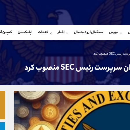
بان فروش
پشتیبان فروش
(ایمان پوراسماعیلی)
(فائزه تهرانی)
ل
بورس
سیگنال ارز دیجیتال
اخبار
خدمات
اپلیکیشن
کمپین آ
09927779040
موبایل
9101364784
شروع گفتگو
واتساپ
شروع گفتگ
@Armteam_admin_por
تلگرام
Armteam_admin_104
 SEC منصوب کرد
107
داخلی
04
رست رئیس SEC منصوب کرد