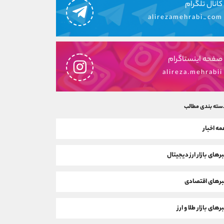
کانال تلگرام
alirezamehrabi_com
صفحه اینستاگرام
alireza.mehrabii
سته بندی مطالب
ه اخبار
رهای بازار ارز دیجیتال
رهای اقتصادی
رهای بازار طلا و ارز