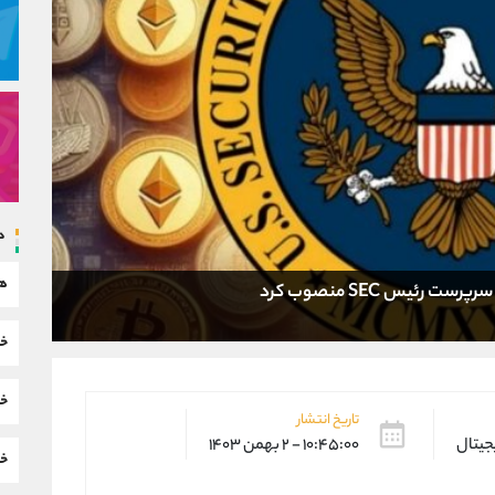
د
هم
 رئیس SEC منصوب کرد
خب
خب
تاریخ انتشار
یجیتال
۱۰:۴۵:۰۰ - ۲ بهمن ۱۴۰۳
خب