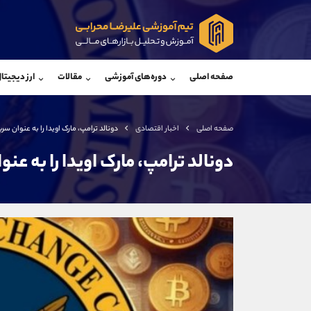
پشتیبان فروش
پشتی
(یوسف فرخنده)
صفحه اصلی
دوره‌های آموزشی
مقالات
ارز دیجیتا
موبایل
09194198792
موبایل
واتساپ
شروع گفتگو
واتساپ
تلگرام
@Armteam_admin_33
تلگرام
صفحه اصلی
اخبار اقتصادی
دونالد ترامپ، مارک اویدا را به عنوان سرپرست رئیس
داخلی
118
داخلی
دونالد ترامپ، مارک اویدا را به عنوان سرپ
اطلاعات تماس
(دفتر فروش)
تلفن
تلفن
بدون پیش شماره
اینستاگرام
کانال تلگرام
کانال بله