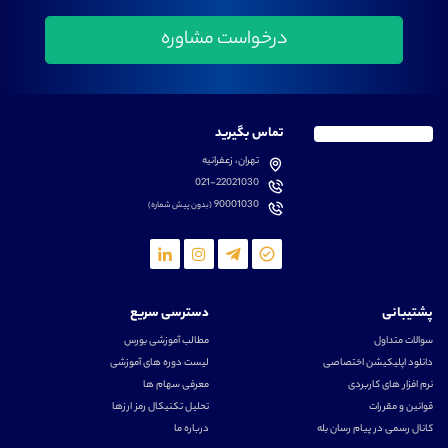
تماس بگیرید
تهران، زعفرانیه
021-22021030
90001030
(بدون پیش شماره)
پشتیبانی
دسترسی سریع
سوالات متداول
مطالب آموزشی بورس
دانلود اپلیکیشن اختصاصی
لیست دوره های آموزشی
نرم افزار های کاربردی
معرفی سهام ها
قوانین و مقررات
تحلیل تکنیکال رمز ارزها
کانال رسمی در پیام رسان بله
درباره ما