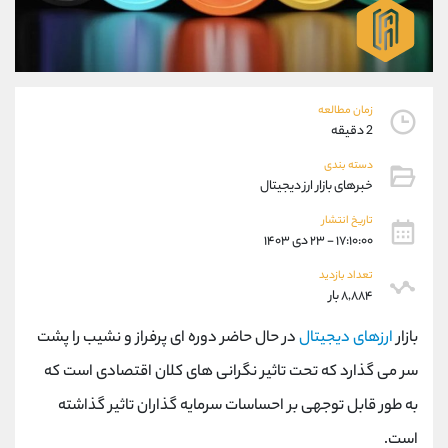
موبایل
09101364784
واتساپ
شروع گفتگو
تلگرام
@Armteam_admin_104
داخلی
104
زمان مطالعه
2 دقیقه
پشتیبان فروش
(یوسف فرخنده)
دسته بندی
موبایل
09194198792
خبرهای بازار ارز دیجیتال
واتساپ
شروع گفتگو
تلگرام
@Armteam_admin_33
تاریخ انتشار
۱۷:۱۰:۰۰ - ۲۳ دی ۱۴۰۳
داخلی
118
تعداد بازدید
۸,۸۸۴ بار
اطلاعات تماس
(دفتر فروش)
تلفن
021-22021030
بازار
ارزهای دیجیتال
در حال حاضر دوره ای پرفراز و نشیب را پشت
تلفن
021-22021040
سر می گذارد که تحت تاثیر نگرانی های کلان اقتصادی است که
بدون پیش شماره
90001030
به طور قابل توجهی بر احساسات سرمایه گذاران تاثیر گذاشته
اینستاگرام
@alireza.mehrabii
کانال تلگرام
@alirezamehrabi_com
است.