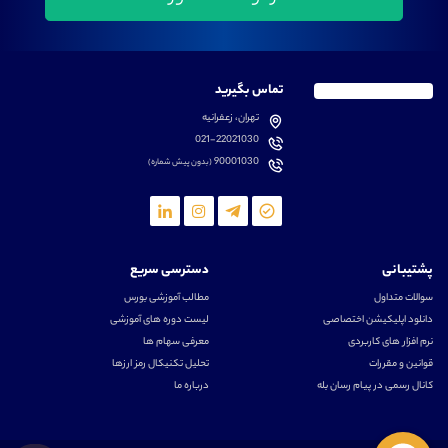
تماس بگیرید
تهران، زعفرانیه
021-22021030
90001030
(بدون پیش شماره)
پشتیبانی
دسترسی سریع
سوالات متداول
مطالب آموزشی بورس
دانلود اپلیکیشن اختصاصی
لیست دوره های آموزشی
نرم افزار های کاربردی
معرفی سهام ها
قوانین و مقررات
تحلیل تکنیکال رمز ارزها
کانال رسمی در پیام رسان بله
درباره ما