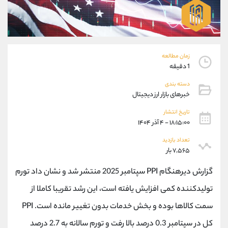
موبایل
09304891085
واتساپ
شروع گفتگو
تلگرام
@Armteam_admin_103
داخلی
103
زمان مطالعه
1 دقیقه
پشتیبان فروش
(فائزه تهرانی)
دسته بندی
موبایل
09101364784
خبرهای بازار ارز دیجیتال
واتساپ
شروع گفتگو
تلگرام
@Armteam_admin_104
تاریخ انتشار
۱۸:۱۵:۰۰ - ۴ آذر ۱۴۰۴
داخلی
104
تعداد بازدید
۷,۵۶۵ بار
اطلاعات تماس
(دفتر فروش)
تلفن
021-22021030
گزارش دیرهنگام PPI سپتامبر 2025 منتشر شد و نشان داد تورم
تلفن
021-22021040
تولیدکننده کمی افزایش یافته است، این رشد تقریبا کاملا از
بدون پیش شماره
90001030
سمت کالاها بوده و بخش خدمات بدون تغییر مانده است. PPI
اینستاگرام
@alireza.mehrabii
کانال تلگرام
@alirezamehrabi_com
کل در سپتامبر 0.3 درصد بالا رفت و تورم سالانه به 2.7 درصد