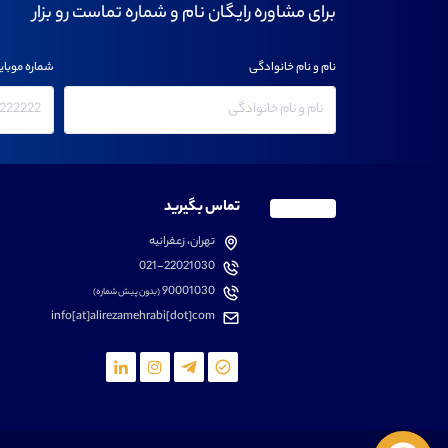
برای مشاوره رایگان نام و شماره تماست رو بزار
نام و نام خانوادگی
شماره موبای
تماس بگیرید
تهران، زعفرانیه
021-22021030
90001030
(بدون پیش شماره)
info[at]alirezamehrabi[dot]com