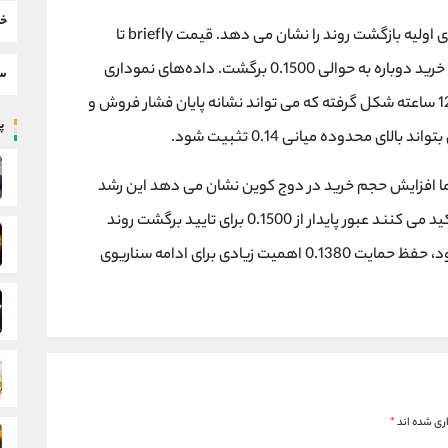
خب
پس از ریزش تند اوایل دسامبر نشانه های اولیه بازگشت روند را نشان می دهد. قیمت briefly تا
محدوده‌ 0.1320 دلار سقوط کرد اما با افزایش حجم خرید دوباره به حوالی 0.1500 برگشت. داده‌های نموداری
سط
نشان می دهد یک الگوی کف دوقلو در تایم فریم 12 ساعته شکل گرفته که می تواند نشانه پایان فشار فروش و
پر
ی محدوده میانی 0.14 تثبیت شود.
اما افزایش حجم خرید در دوج کوین نشان می دهد این رشد
صرفا یک جهش کم عمق نبوده است. تحلیلگران تاکید می کنند عبور پایدار از 0.1500 برای تایید برگشت روند
ضروری است و در صورتی که قیمت دوباره اصلاح شود، حفظ حمایت 0.1380 اهمیت زیادی برای ادامه سناریوی
ری شده اند
*