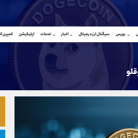
بان فروش
پشتیبان فروش
(فائزه تهرانی)
(محسن یزدی)
ل
بورس
سیگنال ارز دیجیتال
اخبار
خدمات
اپلیکیشن
کمپین آ
09101364784
موبایل
9304891085
شروع گفتگو
واتساپ
شروع گفتگ
@Armteam_admin_104
تلگرام
Armteam_admin_103
104
داخلی
03
قلو