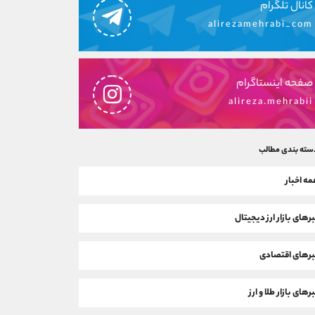
کانال تلگرام
alirezamehrabi_com
صفحه اینستاگرام
alireza.mehrabii
سته بندی مطالب
ه اخبار
رهای بازار ارز دیجیتال
رهای اقتصادی
رهای بازار طلا و ارز