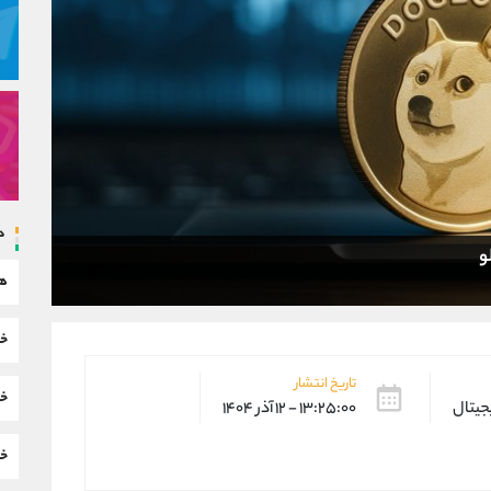
د
و
هم
خب
تاریخ انتشار
خب
یجیتال
۱۳:۲۵:۰۰ - ۱۲ آذر ۱۴۰۴
خب