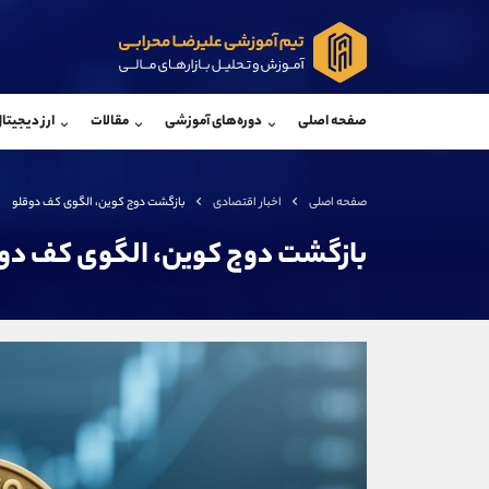
پشتیبان فروش
پشتی
(ایمان پوراسماعیلی)
صفحه اصلی
دوره‌های آموزشی
مقالات
ارز دیجیتا
موبایل
09927779040
موبایل
واتساپ
شروع گفتگو
واتساپ
تلگرام
@Armteam_admin_por
تلگرام
صفحه اصلی
اخبار اقتصادی
بازگشت دوج کوین، الگوی کف دوقلو
داخلی
107
داخلی
بازگشت دوج کوین، الگوی کف دو
اطلاعات تماس
(دفتر فروش)
تلفن
تلفن
بدون پیش شماره
اینستاگرام
کانال تلگرام
کانال بله