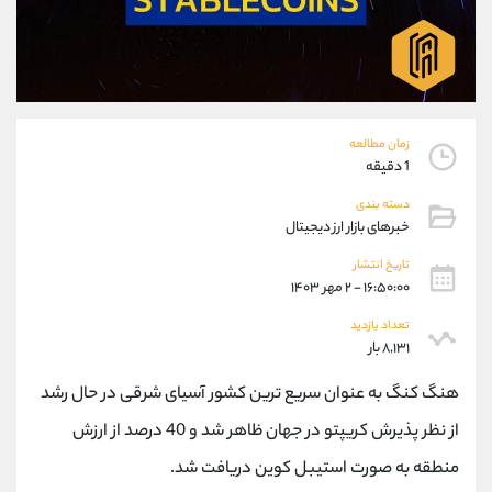
موبایل
09927779040
واتساپ
شروع گفتگو
تلگرام
@Armteam_admin_por
داخلی
107
زمان مطالعه
پشتیبان فروش
(یوسف فرخنده)
1 دقیقه
موبایل
09194198792
دسته بندی
واتساپ
شروع گفتگو
خبرهای بازار ارز دیجیتال
تلگرام
@Armteam_admin_33
تاریخ انتشار
داخلی
118
۱۶:۵۰:۰۰ - ۲ مهر ۱۴۰۳
تعداد بازدید
اطلاعات تماس
(دفتر فروش)
۸,۱۳۱ بار
تلفن
021-22021030
تلفن
021-22021040
هنگ کنگ به عنوان سریع ترین کشور آسیای شرقی در حال رشد
بدون پیش شماره
90001030
از نظر پذیرش کریپتو در جهان ظاهر شد و 40 درصد از ارزش
اینستاگرام
@alireza.mehrabii
منطقه به صورت استیبل کوین دریافت شد.
کانال تلگرام
@alirezamehrabi_com