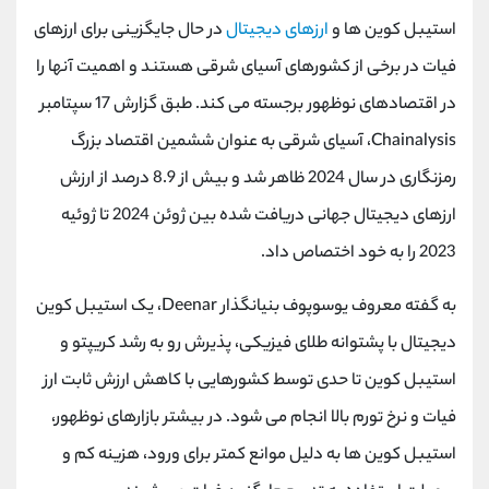
کانال بله
@alirezamehrabi_official
استیبل کوین ها و
ارزهای دیجیتال
در حال جایگزینی برای ارزهای
فیات در برخی از کشورهای آسیای شرقی هستند و اهمیت آنها را
در اقتصادهای نوظهور برجسته می کند. طبق گزارش 17 سپتامبر
Chainalysis، آسیای شرقی به عنوان ششمین اقتصاد بزرگ
رمزنگاری در سال 2024 ظاهر شد و بیش از 8.9 درصد از ارزش
ارزهای دیجیتال جهانی دریافت شده بین ژوئن 2024 تا ژوئیه
2023 را به خود اختصاص داد.
به گفته معروف یوسوپوف بنیانگذار Deenar، یک استیبل کوین
دیجیتال با پشتوانه طلای فیزیکی، پذیرش رو به رشد کریپتو و
استیبل کوین تا حدی توسط کشورهایی با کاهش ارزش ثابت ارز
فیات و نرخ تورم بالا انجام می شود. در بیشتر بازارهای نوظهور،
استیبل کوین ها به دلیل موانع کمتر برای ورود، هزینه کم و