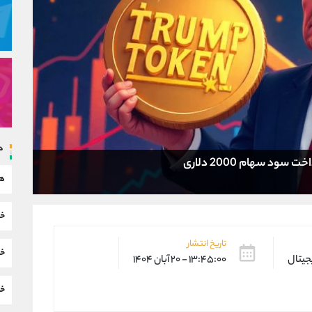
د
هم
خب
تاریخ انتشار
خب
یجیتال
۱۳:۴۵:۰۰ - ۲۰ آبان ۱۴۰۴
خب