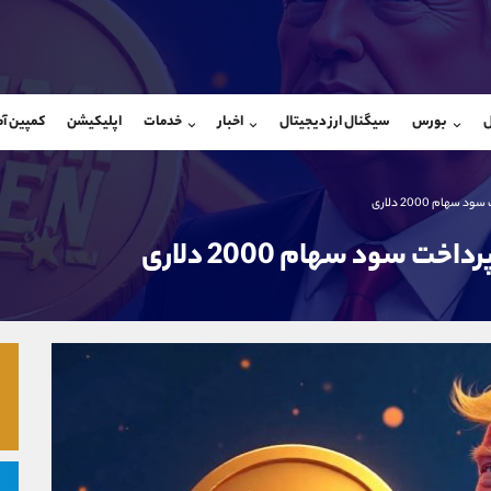
بان فروش
پشتیبان فروش
(فائزه تهرانی)
(یوسف فرخنده)
ل
بورس
سیگنال ارز دیجیتال
اخبار
خدمات
اپلیکیشن
کمپین آ
09101364784
موبایل
9194198792
شروع گفتگو
واتساپ
شروع گفتگ
@Armteam_admin_104
تلگرام
Armteam_admin_33
104
داخلی
8