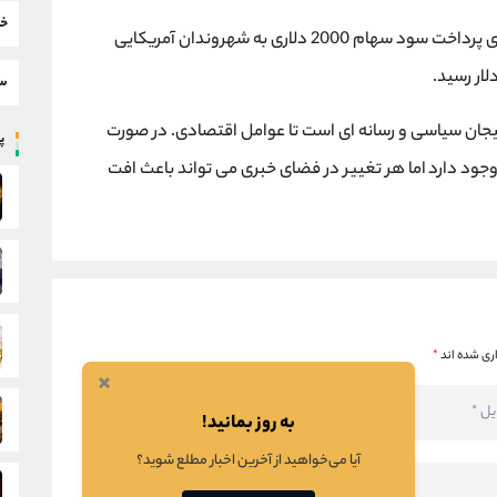
خب
قیمت توکن TRUMP پس از وعده دونالد ترامپ برای پرداخت سود سهام 2000 دلاری به شهروندان آمریکایی
سط
یجان سیاسی و رسانه ای است تا عوامل اقتصادی. در صورت
پر
ت بالای 8.3 دلار، احتمال صعود تا 10 دلار وجود دارد اما هر تغییر در فضای خبری می تواند باعث افت
ری شده اند
*
×
به روز بمانید!
آیا می‌خواهید از آخرین اخبار مطلع شوید؟