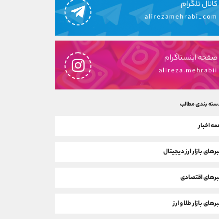
کانال تلگرام
alirezamehrabi_com
صفحه اینستاگرام
alireza.mehrabii
سته بندی مطالب
ه اخبار
رهای بازار ارز دیجیتال
رهای اقتصادی
رهای بازار طلا و ارز