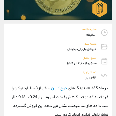
موبایل
09194198792
واتساپ
شروع گفتگو
تلگرام
@Armteam_admin_33
داخلی
118
زمان مطالعه
1 دقیقه
پشتیبان فروش
(فائزه تهرانی)
موبایل
09101364784
دسته بندی
خبرهای بازار ارز دیجیتال
واتساپ
شروع گفتگو
تلگرام
@Armteam_admin_104
تاریخ انتشار
داخلی
104
۱۶:۵۵:۰۰ - ۱۸ آبان ۱۴۰۴
تعداد بازدید
۱۱,۶۶۳ بار
اطلاعات تماس
(دفتر فروش)
تلفن
021-22021030
در ماه گذشته، نهنگ های
دوج کوین
بیش از 3 میلیارد توکن را
تلفن
021-22021040
فروختند که موجب کاهش قیمت این رمزارز از 0.24 تا 0.18 دلار
بدون پیش شماره
90001030
اینستاگرام
@alireza.mehrabii
شد. داده های سانتیمنت نشان می دهد این فروش گسترده
کانال تلگرام
@alirezamehrabi_com
فشار نزولی زیادی ایجاد کرده است.