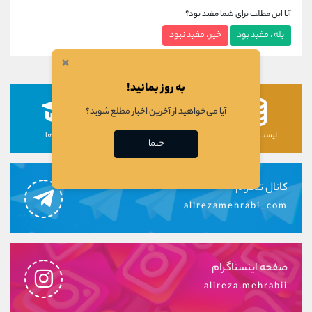
آیا این مطلب برای شما مفید بود؟
بله ، مفید بود
خیر ، مفید نبود
×
به روز بمانید!
آیا می‌خواهید از آخرین اخبار مطلع شوید؟
لیست رمزارزها
لیست سهام ها
دوره ها
حتما
کانال تلگرام
alirezamehrabi_com
صفحه اینستاگرام
alireza.mehrabii