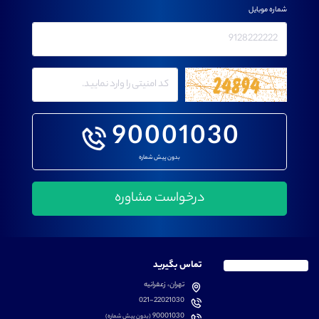
شماره موبایل
90001030
بدون پیش شماره
تماس بگیرید
تهران، زعفرانیه
021-22021030
90001030
(بدون پیش شماره)