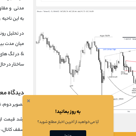
به این ناحیه
میان مدت بیتکوین محدوده 74
&
در لگ های م
ساختار در ح
دیدگاه معا
×
تصویر دوم، ت
به روز بمانید!
آیا می‌خواهید از آخرین اخبار مطلع شوید؟
سقف کانال، س