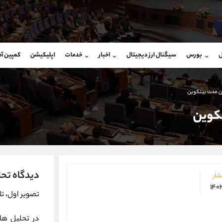
بان فروش
پشتیبان فروش
(یوسف فرخنده)
(محسن یزدی)
ل
بورس
سیگنال ارز دیجیتال
اخبار
خدمات
اپلیکیشن
کمپین آ
09194198792
موبایل
9304891085
شروع گفتگو
واتساپ
شروع گفتگ
@Armteam_admin_33
تلگرام
Armteam_admin_103
ان مدت بیتکوین
118
داخلی
03
تکوین
دیدگاه تحل
شار
تصویر اول، تا
در تحلیل ها