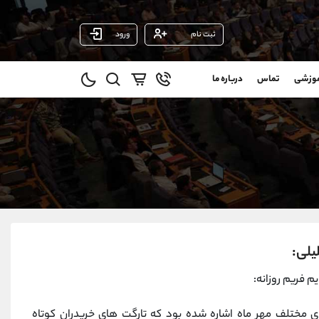
ثبت نام
ورود
پشتیبان فروش
(فائزه تهرانی)
موزشی
تماس
درباره ما
0
موبایل
09101364784
و
واتساپ
شروع گفتگو
@
تلگرام
@Armteam_admin_104
1
داخلی
104
021-22021030
021-22021040
90001030
یلی
:
@alireza.mehrabii
@alirezamehrabi_com
یم فریم روزانه:
@alirezamehrabi_official
ی مختلف مهر ماه اشاره شده بود که تارگت های خریدران کوتاه