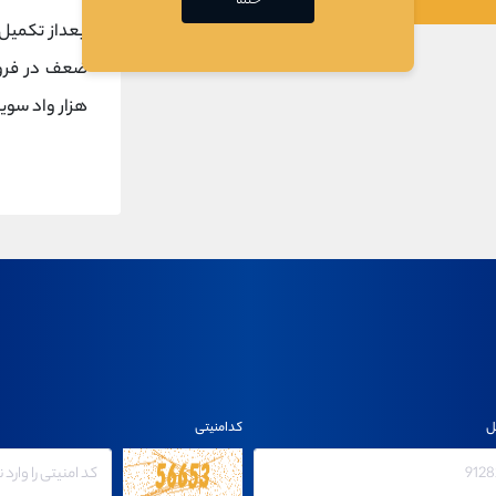
حتما
تصویر بعدی
بعداز تکمیل 
هزار واد سوی
ل
کدامنیتی