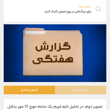
موبایل
09101364784
تصویر چارت
واتساپ
شروع گفتگو
برای بزرگنمایی بر روی تصویر کلیک کنید
تلگرام
@Armteam_admin_104
داخلی
104
پشتیبان فروش
(محسن یزدی)
موبایل
09304891085
واتساپ
شروع گفتگو
تلگرام
@Armteam_admin_103
داخلی
103
اطلاعات تماس
(دفتر فروش)
تلفن
021-22021030
تلفن
021-22021040
تصویر قبلی
تصویر بعدی
بدون پیش شماره
90001030
اینستاگرام
@alireza.mehrabii
کانال تلگرام
@alirezamehrabi_com
تصویر دوم: در تحلیل تایم فریم یک ساعته مورخ 15 مهر بدلایل