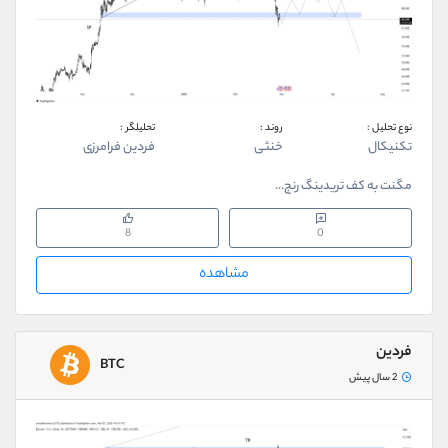
نوع تحلیل :
روند :
تحلیلگر :
تکنیکال
خنثی
فردین فرامرزی
مگنت به کف تریدینگ رنج...
8
0
مشاهده
فردین
BTC
2 سال پیش