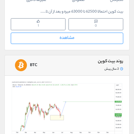
تکنیکال
صعودی
علیرضا ذاکری
بیت کوین احتمالا 62500 تا 63000 میره و بعد از آن تا......
1
0
مشاهده
روند بیت کوین
BTC
2 سال پیش