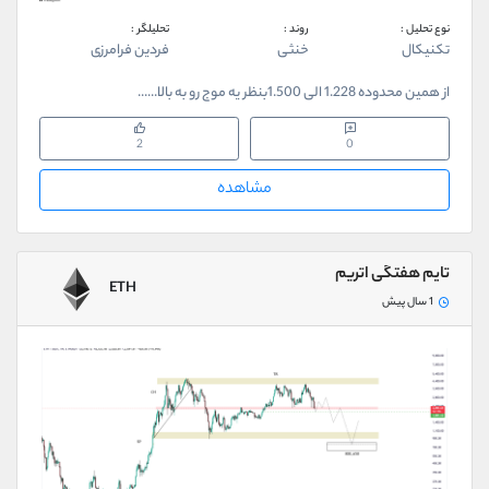
کانال بله
@alirezamehrabi_official
نوع تحلیل :
روند :
تحلیلگر :
تکنیکال
خنثی
فردین فرامرزی
از همین محدوده 1.228 الی 1.500بنظر یه موج رو به بالا......
2
0
مشاهده
تایم هفتگی اتریم
ETH
1 سال پیش