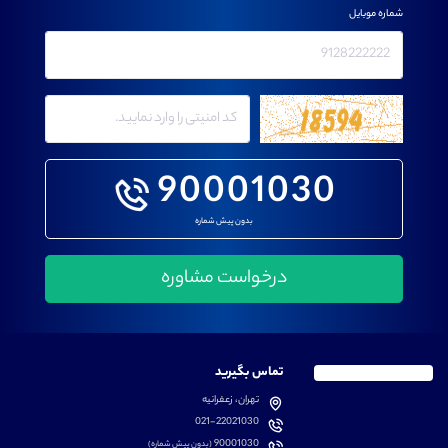
شماره موبایل
90001030
بدون پیش شماره
تماس بگیرید
تهران، زعفرانیه
021-22021030
90001030
(بدون پیش شماره)