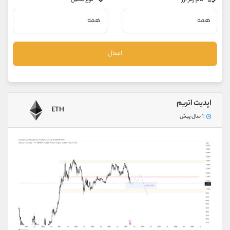
نام رمز ارز
نوع تحلیل
موبایل
09194198792
واتساپ
شروع گفتگو
تلگرام
@Armteam_admin_33
داخلی
118
اعمال
پشتیبان فروش
(ایمان پوراسماعیلی)
موبایل
09927779040
واتساپ
شروع گفتگو
اپدیت اتریم
ETH
تلگرام
@Armteam_admin_por
1 سال پیش
داخلی
107
اطلاعات تماس
(دفتر فروش)
تلفن
021-22021030
تلفن
021-22021040
بدون پیش شماره
90001030
اینستاگرام
@alireza.mehrabii
کانال تلگرام
@alirezamehrabi_com