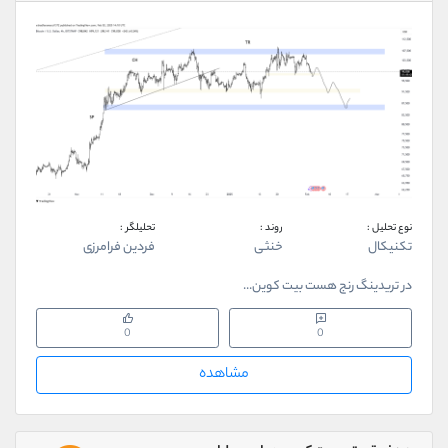
نوع تحلیل :
روند :
تحلیلگر :
تکنیکال
خنثی
فردین فرامرزی
در تریدینگ رنج هست بیت کوین...
0
0
مشاهده