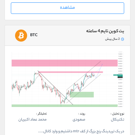
مشاهده
یت کوین تایم 4 ساعته
BTC
2 سال پیش
نوع تحلیل :
روند :
تحلیلگر :
تکنیکال
صعودی
محمد عماد اکبریان
در یک تریدینگ رنج بزرگ از کف mtr داشتیم و وارد کانال......