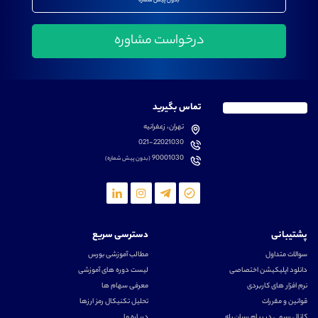
بدون پیش شماره
تماس بگیرید
تهران، زعفرانیه
021-22021030
90001030
(بدون پیش شماره)
پشتیبانی
دسترسی سریع
سوالات متداول
مطالب آموزشی بورس
دانلود اپلیکیشن اختصاصی
لیست دوره های آموزشی
نرم افزار های کاربردی
معرفی سهام ها
قوانین و مقررات
تحلیل تکنیکال رمز ارزها
کانال رسمی در پیام رسان بله
درباره ما