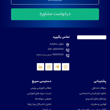
بدون پیش شماره
تماس بگیرید
تهران، زعفرانیه
021-22021030
90001030
(بدون پیش شماره)
پشتیبانی
دسترسی سریع
سوالات متداول
مطالب آموزشی بورس
دانلود اپلیکیشن اختصاصی
لیست دوره های آموزشی
نرم افزار های کاربردی
معرفی سهام ها
قوانین و مقررات
تحلیل تکنیکال رمز ارزها
کانال رسمی در پیام رسان بله
درباره ما