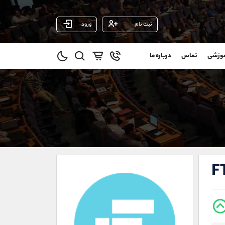
ثبت نام
ورود
پشتیبان فروش
(یوسف فرخنده)
موزشی
تماس
درباره ما
0
موبایل
09194198792
و
واتساپ
شروع گفتگو
@
تلگرام
@Armteam_admin_33
1
داخلی
118
021-22021030
021-22021040
F
90001030
@alireza.mehrabii
@alirezamehrabi_com
@alirezamehrabi_official