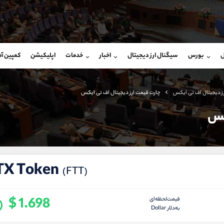
بان فروش
پشتیبان فروش
(ایمان پوراسماعیلی)
(محسن یزدی)
ل
بورس
سیگنال ارز دیجیتال
اخبار
خدمات
اپلیکیشن
کمپین آ
09927779040
موبایل
9304891085
شروع گفتگو
واتساپ
شروع گفتگ
@Armteam_admin_por
تلگرام
Armteam_admin_103
ز دیجیتال اف تی ایکس
چارت قیمت ارز دیجیتال اف تی ایکس
107
داخلی
03
کس
TX Token
(FTT)
$ 1.698
قیمت‌لحظه‌ای
به‌دلار Dollar