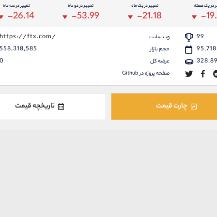
ر در یک هفته
تغییر در یک ماه
تغییر در دو ماه
تغییر در سه ماه
-26.14
-53.99
-21.18
-19
https://ftx.com/
99
وب سایت
558,318,585
95,718
حجم بازار
0
328,8
عرضه کل
صفحه پروژه در Github
چارت قیمت
تاریخچه قیمت