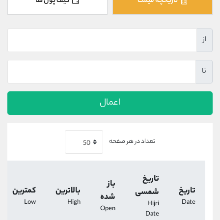
تاریخچه قیمت
کیف پول ها
کانال بله
@alirezamehrabi_official
از
تا
اعمال
تعداد در هر صفحه
تاریخ
باز
تاریخ
بالاترین
کمترین
شمسی
شده
Low
High
Date
Hijri
Open
Date