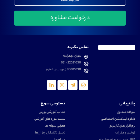
بدون پیش شماره
تماس بگیرید
تهران، زعفرانیه
021-22021030
90001030
(بدون پیش شماره)
پشتیبانی
دسترسی سریع
سوالات متداول
مطالب آموزشی بورس
دانلود اپلیکیشن اختصاصی
لیست دوره های آموزشی
نرم افزار های کاربردی
معرفی سهام ها
قوانین و مقررات
تحلیل تکنیکال رمز ارزها
کانال رسمی در پیام رسان بله
درباره ما