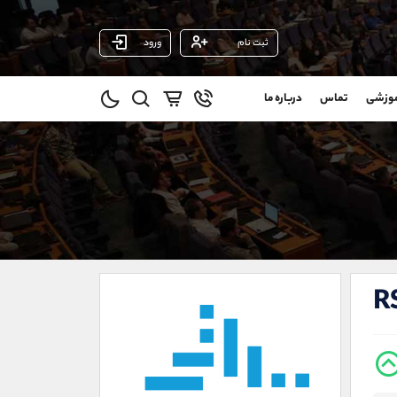
ثبت نام
ورود
پشتیبان فروش
(ایمان پوراسماعیلی)
موزشی
تماس
درباره ما
0
موبایل
09927779040
و
واتساپ
شروع گفتگو
@
تلگرام
@Armteam_admin_por
1
داخلی
107
021-22021030
021-22021040
R
90001030
@alireza.mehrabii
@alirezamehrabi_com
@alirezamehrabi_official