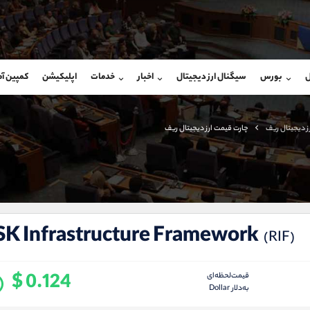
بان فروش
پشتیبان فروش
(محسن یزدی)
(فائزه تهرانی)
ل
بورس
سیگنال ارز دیجیتال
اخبار
خدمات
اپلیکیشن
کمپین آ
09304891085
موبایل
9101364784
شروع گفتگو
واتساپ
شروع گفتگ
@Armteam_admin_103
تلگرام
Armteam_admin_104
ز دیجیتال ریف
چارت قیمت ارز دیجیتال ریف
103
داخلی
04
SK Infrastructure Framework
(RIF)
$ 0.124
قیمت‌لحظه‌ای
به‌دلار Dollar