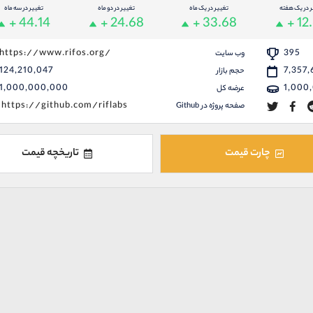
ر در یک هفته
تغییر در یک ماه
تغییر در دو ماه
تغییر در سه ماه
+ 44.14
+ 24.68
+ 33.68
+ 12
https://www.rifos.org/
395
وب سایت
124,210,047
7,357,
حجم بازار
1,000,000,000
1,000
عرضه کل
https://github.com/riflabs
صفحه پروژه در Github
چارت قیمت
تاریخچه قیمت