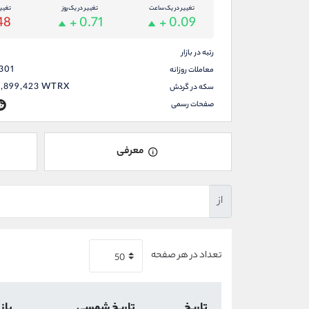
تغییر در یک ساعت
تغییر در یک روز
تغیی
48
+ 0.71
+ 0.09
رتبه در بازار
,301
معاملات روزانه
2,899,423
WTRX
سکه در گردش
صفحات رسمی
معرفی
از
تعداد در هر صفحه
تاریخ
تاریخ شمسی
باز