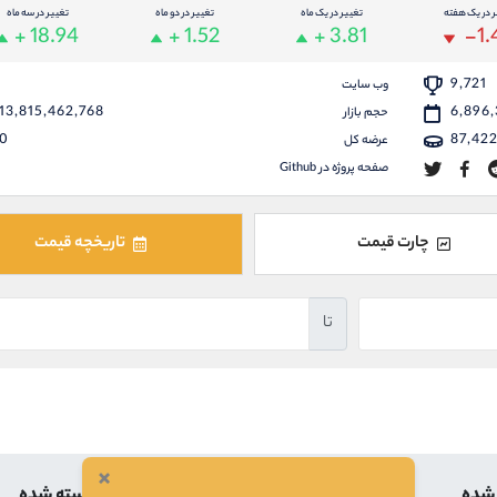
ر در یک هفته
تغییر در یک ماه
تغییر در دو ماه
تغییر در سه ماه
+ 18.94
+ 1.52
+ 3.81
-1.
9,721
وب سایت
13,815,462,768
6,896
حجم بازار
0
87,42
عرضه کل
صفحه پروژه در Github
چارت قیمت
تاریخچه قیمت
تا
×
 شده
بالاترین
کمترین
بسته شده