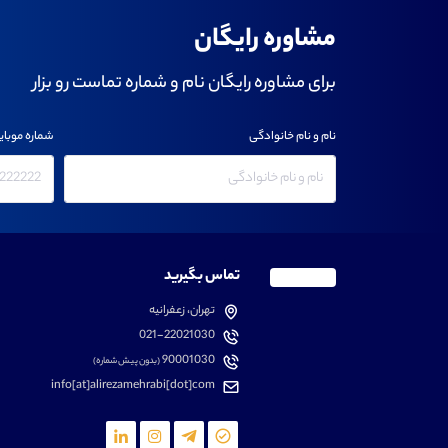
مشاوره رایگان
برای مشاوره رایگان نام و شماره تماست رو بزار
نام و نام خانوادگی
شماره موبای
تماس بگیرید
تهران، زعفرانیه
021-22021030
90001030
(بدون پیش شماره)
info[at]alirezamehrabi[dot]com