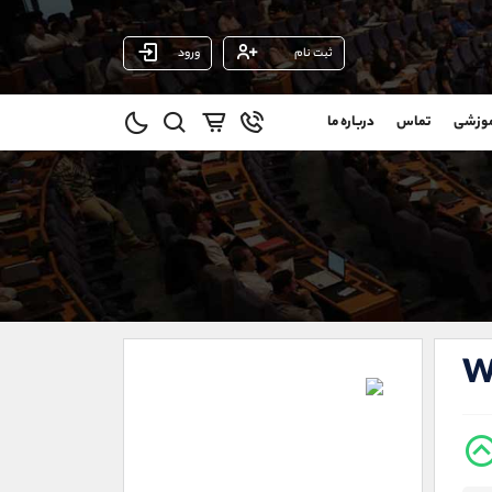
ثبت نام
ورود
پشتیبان فروش
(ایمان پوراسماعیلی)
موزشی
تماس
درباره ما
0
موبایل
09927779040
و
واتساپ
شروع گفتگو
@
تلگرام
@Armteam_admin_por
11
داخلی
107
021-22021030
021-22021040
W
90001030
@alireza.mehrabii
@alirezamehrabi_com
@alirezamehrabi_official