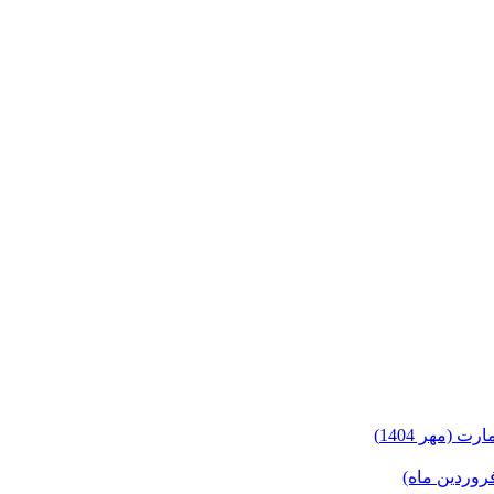
(مهر 1404)
روردین ماه)