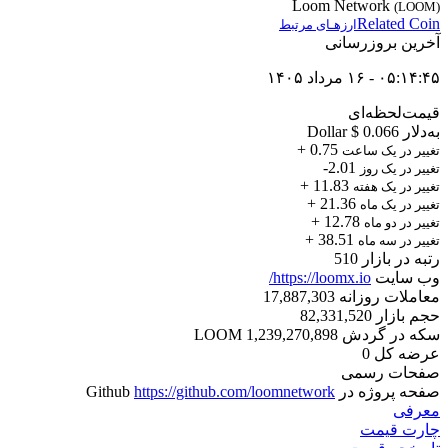
Loom Network
(LOOM)
Related Coin
ارزهـای مرتبط
آخرین بروزرسانی
۰۵:۱۴:۴۵ - ۱۶ مرداد ۱۴۰۵
قیمت‌لحظه‌ای
به‌دلار Dollar
$ 0.066
+ 0.75
تغییر در یک ساعت
-2.01
تغییر در یک روز
+ 11.83
تغییر در یک هفته
+ 21.36
تغییر در یک ماه
+ 12.78
تغییر در دو ماه
+ 38.51
تغییر در سه ماه
رتبه در بازار
510
وب سایت
https://loomx.io/
معاملات روزانه
17,887,303
حجم بازار
82,331,520
سکه در گردش
1,239,270,898
LOOM
عرضه کل
0
صفحات رسمی
صفحه پروژه در Github
https://github.com/loomnetwork
معرفی
چارت قیمت