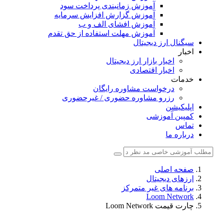
آموزش زمانبندی پرداخت سود
آموزش گزارش افزایش سرمایه
آموزش افشای الف و ب
آموزش مهلت استفاده از حق تقدم
سیگنال ارز دیجیتال
اخبار
اخبار بازار ارز دیجیتال
اخبار اقتصادی
خدمات
درخواست مشاوره رایگان
رزرو مشاوره حضوری / غیرحضوری
اپلیکیشن
کمپین آموزشی
تماس
درباره ما
صفحه اصلی
ارزهای دیجیتال
برنامه های غیر متمرکز
Loom Network
چارت قیمت Loom Network