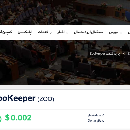
بان فروش
پشتیبان فروش
(محسن یزدی)
(فائزه تهرانی)
ل
بورس
سیگنال ارز دیجیتال
اخبار
خدمات
اپلیکیشن
کمپین آ
09304891085
موبایل
9101364784
شروع گفتگو
واتساپ
شروع گفتگ
@Armteam_admin_103
تلگرام
Armteam_admin_104
Z
چارت قیمت ZooKeeper
103
داخلی
04
ooKeeper
(ZOO)
$ 0.002
قیمت‌لحظه‌ای
به‌دلار Dollar