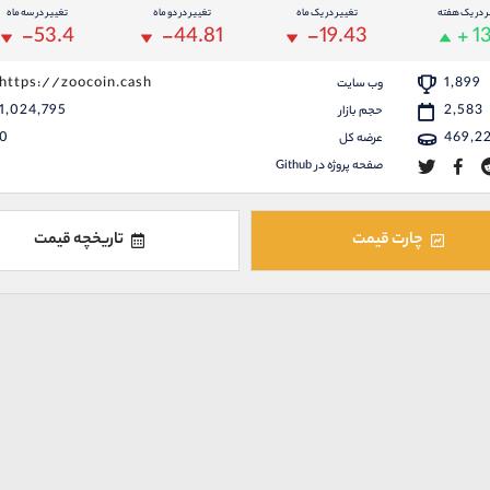
ر در یک هفته
تغییر در یک ماه
تغییر در دو ماه
تغییر در سه ماه
-53.4
-44.81
-19.43
+ 13
https://zoocoin.cash
1,899
وب سایت
1,024,795
2,583
حجم بازار
0
469,2
عرضه کل
صفحه پروژه در Github
چارت قیمت
تاریخچه قیمت