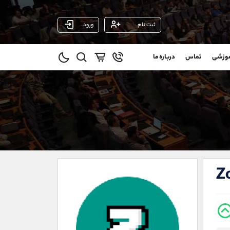
ثبت نام
ورود
پشتیبان فروش
(ایمان پوراسماعیلی)
موزشی
تماس
درباره ما
0
موبایل
09927779040
و
واتساپ
شروع گفتگو
@
تلگرام
@Armteam_admin_por
1
داخلی
107
021-22021030
021-22021040
Z
90001030
@alireza.mehrabii
@alirezamehrabi_com
@alirezamehrabi_official