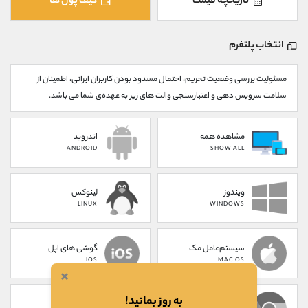
تاریخچه قیمت
کیف پول ها
کانال بله
@alirezamehrabi_official
انتخاب پلتفرم
مسئولیت بررسی وضعیت تحریم، احتمال مسدود بودن کاربران ایرانی، اطمینان از
سلامت سرویس دهی و اعتبارسنجی والت های زیر به عهده‌ی شما می باشد.
مشاهده همه
اندروید
ANDROID
SHOW ALL
ویندوز
لینوکس
LINUX
WINDOWS
سیستم‌عامل مک
گوشی های اپل
IOS
MAC OS
×
به روز بمانید!
پلاگین کروم
تحت وب