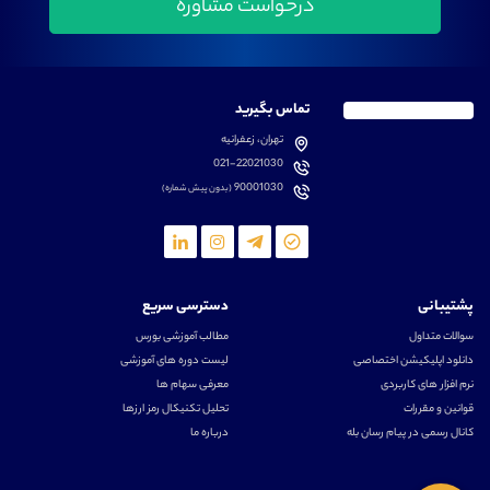
تماس بگیرید
تهران، زعفرانیه
021-22021030
90001030
(بدون پیش شماره)
پشتیبانی
دسترسی سریع
سوالات متداول
مطالب آموزشی بورس
دانلود اپلیکیشن اختصاصی
لیست دوره های آموزشی
نرم افزار های کاربردی
معرفی سهام ها
قوانین و مقررات
تحلیل تکنیکال رمز ارزها
کانال رسمی در پیام رسان بله
درباره ما