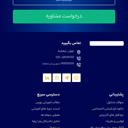
بدون پیش شماره
تماس بگیرید
تهران، زعفرانیه
021-22021030
90001030
(بدون پیش شماره)
پشتیبانی
دسترسی سریع
سوالات متداول
مطالب آموزشی بورس
دانلود اپلیکیشن اختصاصی
لیست دوره های آموزشی
نرم افزار های کاربردی
معرفی سهام ها
قوانین و مقررات
تحلیل تکنیکال رمز ارزها
کانال رسمی در پیام رسان بله
درباره ما