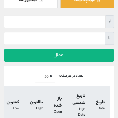
تاریخچه قیمت
کیف پول ها
کانال بله
@alirezamehrabi_official
از
تا
اعمال
تعداد در هر صفحه
تاریخ
باز
تاریخ
بالاترین
کمترین
شمسی
شده
Low
High
Date
Hijri
Open
Date