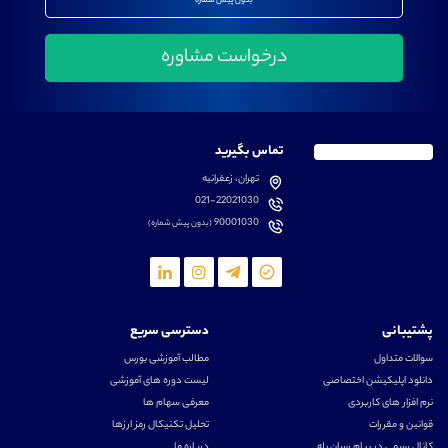
بدون پیش شماره
تماس بگیرید
تهران، زعفرانیه
021-22021030
90001030
(بدون پیش شماره)
پشتیبانی
دسترسی سریع
سوالات متداول
مطالب آموزشی بورس
دانلود اپلیکیشن اختصاصی
لیست دوره های آموزشی
نرم افزار های کاربردی
معرفی سهام ها
قوانین و مقررات
تحلیل تکنیکال رمز ارزها
کانال رسمی در پیام رسان بله
درباره ما