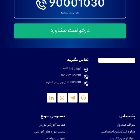
90001030
بدون پیش شماره
تماس بگیرید
تهران، زعفرانیه
021-22021030
90001030
(بدون پیش شماره)
پشتیبانی
دسترسی سریع
سوالات متداول
مطالب آموزشی بورس
دانلود اپلیکیشن اختصاصی
لیست دوره های آموزشی
نرم افزار های کاربردی
معرفی سهام ها