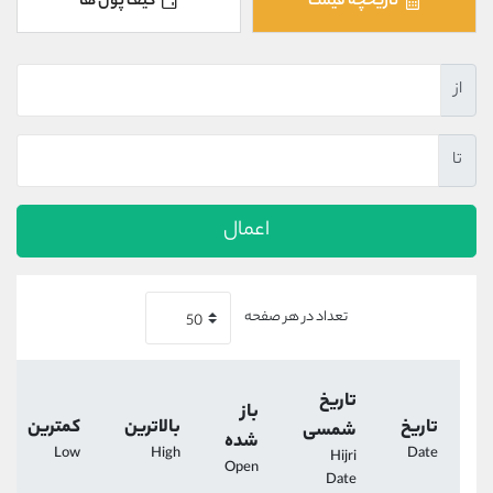
تاریخچه قیمت
کیف پول ها
کانال بله
@alirezamehrabi_official
از
تا
اعمال
تعداد در هر صفحه
تاریخ
باز
تاریخ
بالاترین
کمترین
شمسی
شده
Low
High
Date
Hijri
Open
Date