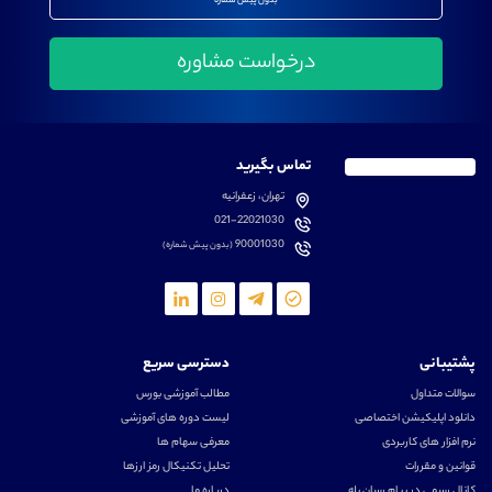
بدون پیش شماره
تماس بگیرید
تهران، زعفرانیه
021-22021030
90001030
(بدون پیش شماره)
پشتیبانی
دسترسی سریع
سوالات متداول
مطالب آموزشی بورس
دانلود اپلیکیشن اختصاصی
لیست دوره های آموزشی
نرم افزار های کاربردی
معرفی سهام ها
قوانین و مقررات
تحلیل تکنیکال رمز ارزها
کانال رسمی در پیام رسان بله
درباره ما