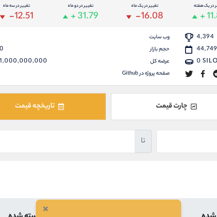
ر در یک هفته
تغییر در یک ماه
تغییر در دو ماه
تغییر در سه ماه
-12.51
+ 31.79
-16.08
+ 11
4,394
وب سایت
0
44,74
حجم بازار
1,000,000,000
0
SIL
عرضه کل
صفحه پروژه در Github
چارت قیمت
تاریخچه قیمت
تا
×
 شده
بالاترین
کمترین
بسته شده