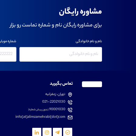
مشاوره رایگان
برای مشاوره رایگان نام و شماره تماست رو بزار
نام و نام خانوادگی
شماره موبای
تماس بگیرید
تهران، زعفرانیه
021-22021030
90001030
(بدون پیش شماره)
info[at]alirezamehrabi[dot]com