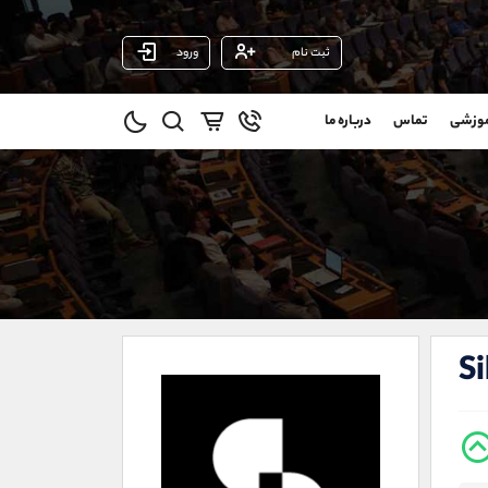
ثبت نام
ورود
پشتیبان فروش
(محسن یزدی)
موزشی
تماس
درباره ما
0
موبایل
09304891085
و
واتساپ
شروع گفتگو
@
تلگرام
@Armteam_admin_103
1
داخلی
103
021-22021030
021-22021040
Si
90001030
@alireza.mehrabii
@alirezamehrabi_com
@alirezamehrabi_official