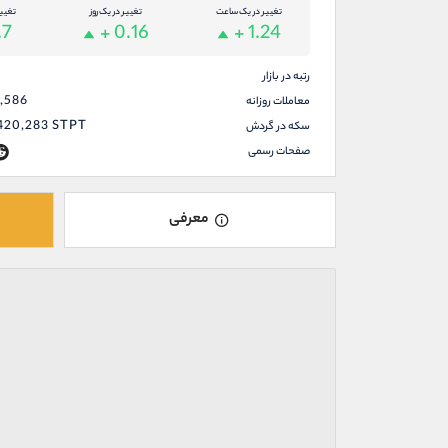
تغییر در یک ساعت
تغییر در یک روز
تغیی
.7
+ 0.16
+ 1.24
رتبه در بازار
3,586
معاملات روزانه
,420,283
STPT
سکه در گردش
صفحات رسمی
معرفی