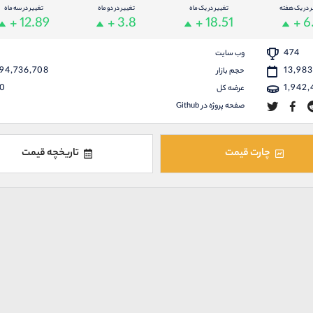
ر در یک هفته
تغییر در یک ماه
تغییر در دو ماه
تغییر در سه ماه
+ 12.89
+ 3.8
+ 18.51
+ 6
474
وب سایت
94,736,708
13,98
حجم بازار
0
1,942
عرضه کل
صفحه پروژه در Github
چارت قیمت
تاریخچه قیمت