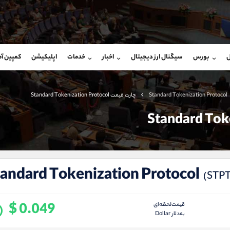
بان فروش
پشتیبان فروش
(ایمان پوراسماعیلی)
(فائزه تهرانی)
ل
بورس
سیگنال ارز دیجیتال
اخبار
خدمات
اپلیکیشن
کمپین آ
09927779040
موبایل
9101364784
شروع گفتگو
واتساپ
شروع گفتگ
@Armteam_admin_por
تلگرام
Armteam_admin_104
Standard Tokenization Protocol
چارت قیمت Standard Tokenization Protocol
107
داخلی
04
tandard Tokenization Protocol
(STPT
$ 0.049
قیمت‌لحظه‌ای
به‌دلار Dollar