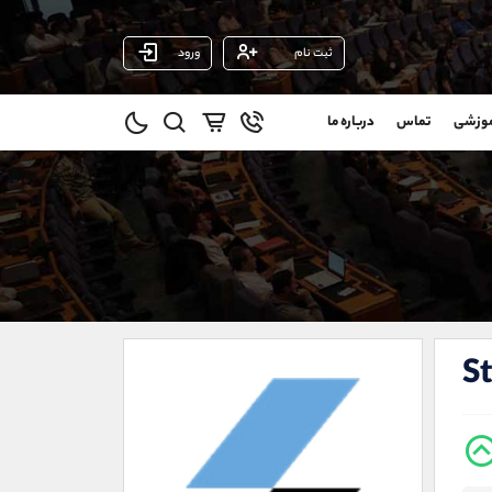
ثبت نام
ورود
پشتیبان فروش
(یوسف فرخنده)
موزشی
تماس
درباره ما
0
موبایل
09194198792
و
واتساپ
شروع گفتگو
@
تلگرام
@Armteam_admin_33
1
داخلی
118
021-22021030
021-22021040
S
90001030
@alireza.mehrabii
@alirezamehrabi_com
@alirezamehrabi_official