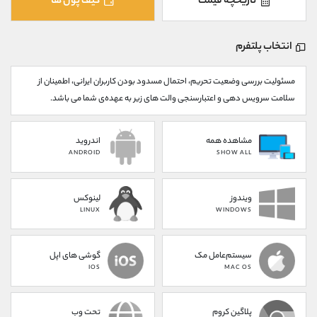
تاریخچه قیمت
کیف پول ها
کانال بله
@alirezamehrabi_official
انتخاب پلتفرم
مسئولیت بررسی وضعیت تحریم، احتمال مسدود بودن کاربران ایرانی، اطمینان از
سلامت سرویس دهی و اعتبارسنجی والت های زیر به عهده‌ی شما می باشد.
مشاهده همه
اندروید
ANDROID
SHOW ALL
ویندوز
لینوکس
LINUX
WINDOWS
سیستم‌عامل مک
گوشی های اپل
IOS
MAC OS
پلاگین کروم
تحت وب