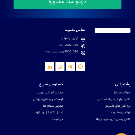
تماس بگیرید
تهران، زعفرانیه
021-22021030
90001030
(بدون پیش شماره)
پشتیبانی
دسترسی سریع
سوالات متداول
مطالب آموزشی بورس
دانلود اپلیکیشن اختصاصی
لیست دوره های آموزشی
نرم افزار های کاربردی
معرفی سهام ها
قوانین و مقررات
تحلیل تکنیکال رمز ارزها
کانال رسمی در پیام رسان بله
درباره ما