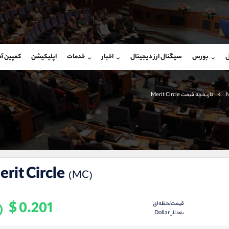
بان فروش
پشتیبان فروش
(فائزه تهرانی)
(محسن یزدی)
ل
بورس
سیگنال ارز دیجیتال
اخبار
خدمات
اپلیکیشن
کمپین آ
09101364784
موبایل
9304891085
شروع گفتگو
واتساپ
شروع گفتگ
@Armteam_admin_104
تلگرام
Armteam_admin_103
M
تاریخچه قیمت Merit Circle
104
داخلی
03
rit Circle
(MC)
$ 0.201
قیمت‌لحظه‌ای
به‌دلار Dollar