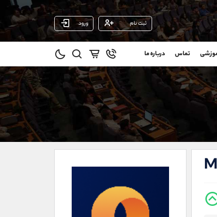
ثبت نام
ورود
پشتیبان فروش
(یوسف فرخنده)
موزشی
تماس
درباره ما
0
موبایل
09194198792
و
واتساپ
شروع گفتگو
@
تلگرام
@Armteam_admin_33
1
داخلی
118
021-22021030
021-22021040
Me
90001030
@alireza.mehrabii
@alirezamehrabi_com
@alirezamehrabi_official