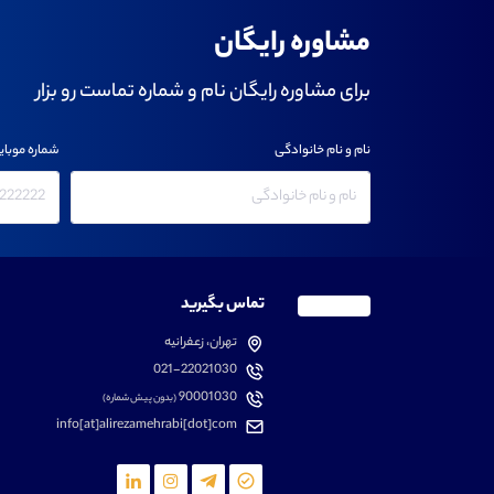
مشاوره رایگان
برای مشاوره رایگان نام و شماره تماست رو بزار
نام و نام خانوادگی
شماره موبای
تماس بگیرید
تهران، زعفرانیه
021-22021030
90001030
(بدون پیش شماره)
info[at]alirezamehrabi[dot]com