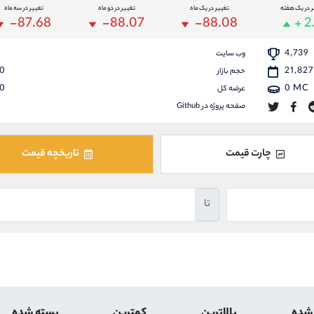
ر در یک هفته
تغییر در یک ماه
تغییر در دو ماه
تغییر در سه ماه
-87.68
-88.07
-88.08
+ 2
4,739
وب سایت
0
21,827
حجم بازار
0
0
MC
عرضه کل
صفحه پروژه در Github
چارت قیمت
تاریخچه قیمت
تا
 شده
بالاترین
کمترین
بسته شده