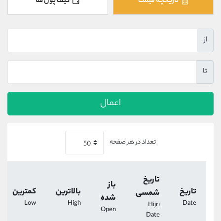
تاریخچه قیمت
کیف پول ها
کانال بله
@alirezamehrabi_official
از
تا
اعمال
تعداد در هر صفحه
تاریخ
باز
تاریخ
بالاترین
کمترین
شمسی
شده
Low
High
Date
Hijri
Open
Date