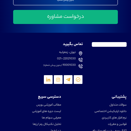
بدون پیش شماره
تماس بگیرید
تهران، زعفرانیه
021-22021030
90001030
(بدون پیش شماره)
پشتیبانی
دسترسی سریع
سوالات متداول
مطالب آموزشی بورس
دانلود اپلیکیشن اختصاصی
لیست دوره های آموزشی
نرم افزار های کاربردی
معرفی سهام ها
قوانین و مقررات
تحلیل تکنیکال رمز ارزها
کانال رسمی در پیام رسان بله
درباره ما