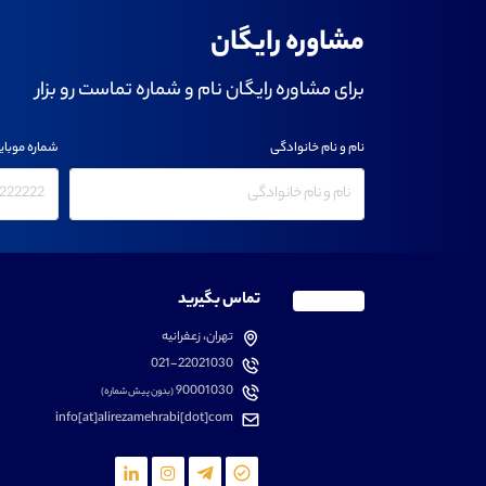
مشاوره رایگان
برای مشاوره رایگان نام و شماره تماست رو بزار
نام و نام خانوادگی
شماره موبای
تماس بگیرید
تهران، زعفرانیه
021-22021030
90001030
(بدون پیش شماره)
info[at]alirezamehrabi[dot]com