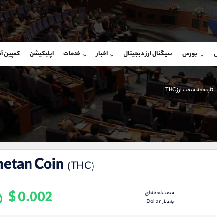
بان فروش
پشتیبان فروش
(محسن یزدی)
(یوسف فرخنده)
ل
بورس
سیگنال ارز دیجیتال
اخبار
خدمات
اپلیکیشن
کمپین آ
09304891085
موبایل
9194198792
شروع گفتگو
واتساپ
شروع گفتگ
@Armteam_admin_103
تلگرام
Armteam_admin_33
تاریخچه قیمت ارز THC
103
داخلی
8
hetan Coin
(THC)
$ 0.002
قیمت‌لحظه‌ای
به‌دلار Dollar