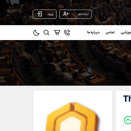
ثبت نام
ورود
پشتیبان فروش
(ایمان پوراسماعیلی)
موزشی
تماس
درباره ما
0
موبایل
09927779040
و
واتساپ
شروع گفتگو
@
تلگرام
@Armteam_admin_por
11
داخلی
107
021-22021030
021-22021040
T
90001030
@alireza.mehrabii
@alirezamehrabi_com
@alirezamehrabi_official