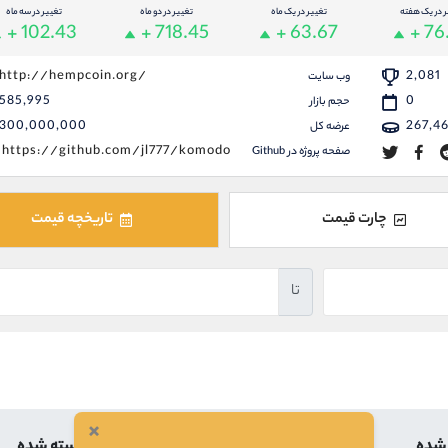
ر در یک هفته
تغییر در یک ماه
تغییر در دو ماه
تغییر در سه ماه
+ 102.43
+ 718.45
+ 63.67
+ 76
http://hempcoin.org/
2,081
وب سایت
585,995
0
حجم بازار
300,000,000
267,4
عرضه کل
https://github.com/jl777/komodo
صفحه پروژه در Github
چارت قیمت
تاریخچه قیمت
تا
×
 شده
بالاترین
کمترین
بسته شده