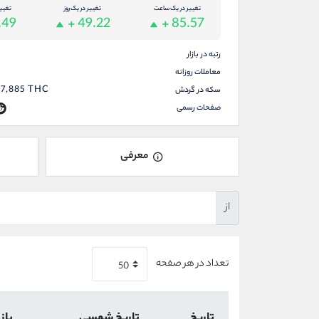
تغییر در یک ساعت
تغییر در یک روز
تغیی
.49
+ 49.22
+ 85.57
رتبه در بازار
معاملات روزانه
67,885
THC
سکه در گردش
صفحات رسمی
معرفی
از
تعداد در هر صفحه
تاریخ
تاریخ شمسی
باز