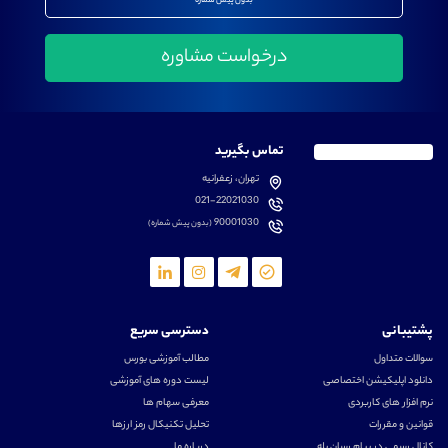
بدون پیش شماره
تماس بگیرید
تهران، زعفرانیه
021-22021030
90001030
(بدون پیش شماره)
پشتیبانی
دسترسی سریع
سوالات متداول
مطالب آموزشی بورس
دانلود اپلیکیشن اختصاصی
لیست دوره های آموزشی
نرم افزار های کاربردی
معرفی سهام ها
قوانین و مقررات
تحلیل تکنیکال رمز ارزها
کانال رسمی در پیام رسان بله
درباره ما