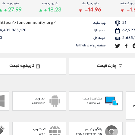
ر در یک هفته
تغییر در یک ماه
تغییر در دو ماه
تغییر در سه ماه
+ 27.99
+ 18.23
-14.96
-1.
https://toncommunity.org/
21
وب سایت
4,432,865,170
62,99
حجم بازار
0
2,685
عرضه کل
صفحه پروژه در Github
چارت قیمت
تاریخچه قیمت
مشاهده همه
اندروید
ANDROID
SHOW ALL
ی
پلاگین کروم
تحت وب
WEB
CHROME EXTENSION