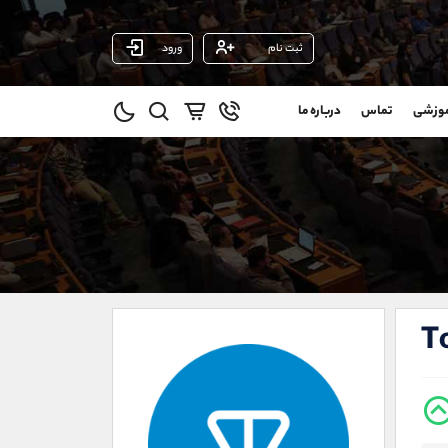
ثبت نام
ورود
پشتیبان فروش
(یوسف فرخنده)
موزشی
تماس
درباره ما
0
موبایل
09194198792
و
واتساپ
شروع گفتگو
@
تلگرام
@Armteam_admin_33
1
داخلی
118
021-22021030
021-22021040
T
90001030
@alireza.mehrabii
@alirezamehrabi_com
@alirezamehrabi_official