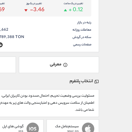
تغییر در یک ساعت
تغییر در یک روز
تغیی
69
-3.46
+ 0.12
رتبه در بازار
7,662
معاملات روزانه
,789,388
TON
سکه در گردش
صفحات رسمی
معرفی
انتخاب پلتفرم
مسئولیت بررسی وضعیت تحریم، احتمال مسدود بودن کاربران ایرانی،
اطمینان از سلامت سرویس دهی و اعتبارسنجی والت های زیر به عهده‌
شما می باشد.
سیستم‌عامل مک
گوشی های اپل
IOS
MAC OS