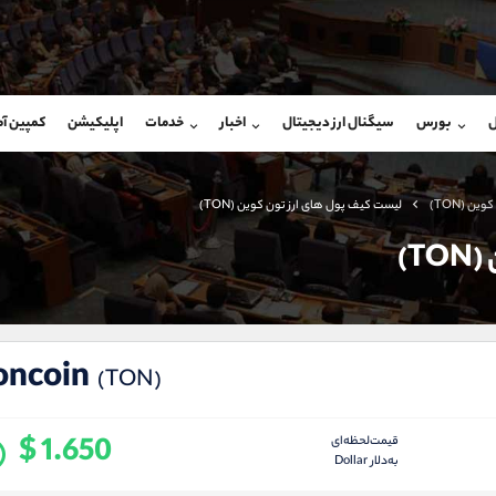
بان فروش
پشتیبان فروش
(محسن یزدی)
(ایمان پوراسماعیلی)
ل
بورس
سیگنال ارز دیجیتال
اخبار
خدمات
اپلیکیشن
کمپین آ
09304891085
موبایل
9927779040
شروع گفتگو
واتساپ
شروع گفتگ
@Armteam_admin_103
تلگرام
Armteam_admin_por
وین (TON)
لیست کیف پول های ارز تون کوین (TON)
103
داخلی
07
T)
oncoin
(TON)
$ 1.650
قیمت‌لحظه‌ای
به‌دلار Dollar