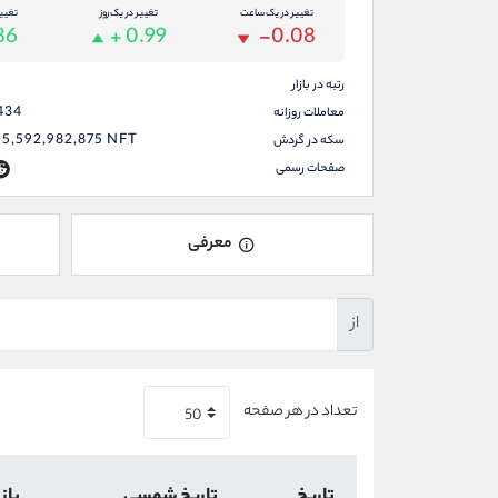
تغییر در یک ساعت
تغییر در یک روز
تغیی
.86
+ 0.99
-0.08
رتبه در بازار
434
معاملات روزانه
05,592,982,875
NFT
سکه در گردش
صفحات رسمی
معرفی
از
تعداد در هر صفحه
تاریخ
تاریخ شمسی
باز