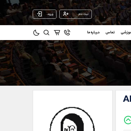
ثبت نام
ورود
پشتیبان فروش
(فائزه تهرانی)
موزشی
تماس
درباره ما
0
موبایل
09101364784
و
واتساپ
شروع گفتگو
@
تلگرام
@Armteam_admin_104
11
داخلی
104
021-22021030
021-22021040
A
90001030
@alireza.mehrabii
@alirezamehrabi_com
@alirezamehrabi_official