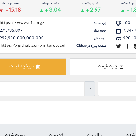
ر در یک هفته
تغییر در یک ماه
تغییر در دو ماه
تغییر در سه ماه
-15.18
+ 3.04
+ 2.97
+ 1
https://www.nft.org/
100
وب سایت
271,736,897
7,347,
حجم بازار
999,990,000,000,000
990,1
عرضه کل
https://github.com/nftprotocol
صفحه پروژه در Github
چارت قیمت
تاریخچه قیمت
تا
 شده
بالاترین
کمترین
بسته شده