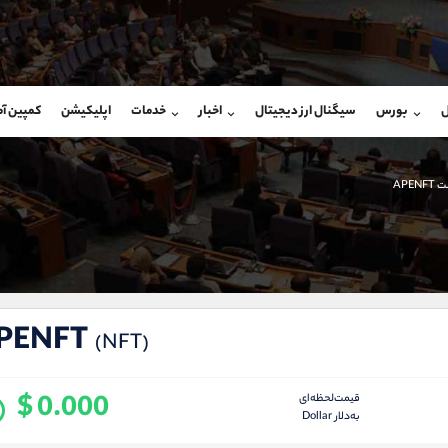
بان فروش
پشتیبان فروش
(محسن یزدی)
(یوسف فرخنده)
ل
بورس
سیگنال ارز دیجیتال
اخبار
خدمات
اپلیکیشن
کمپین آ
09304891085
موبایل
9194198792
شروع گفتگو
واتساپ
شروع گفتگ
@Armteam_admin_103
تلگرام
Armteam_admin_33
APE
103
داخلی
8
PENFT
(NFT)
$ 0.000
قیمت‌لحظه‌ای
به‌دلار Dollar