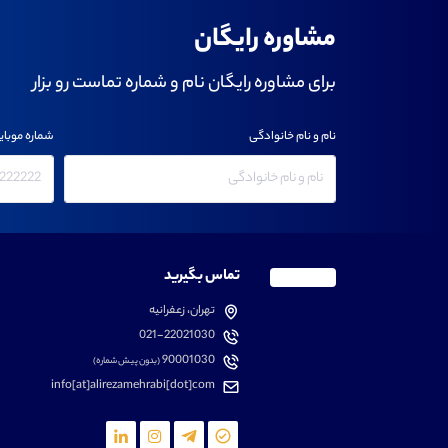
مشاوره رایگان
برای مشاوره رایگان نام و شماره تماست رو بزار
نام و نام خانوادگی
شماره موبای
تماس بگیرید
تهران، زعفرانیه
021-22021030
90001030
(بدون پیش شماره)
info[at]alirezamehrabi[dot]com