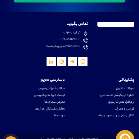
تماس بگیرید
تهران، زعفرانیه
021-22021030
90001030
(بدون پیش شماره)
پشتیبانی
دسترسی سریع
سوالات متداول
مطالب آموزشی بورس
دانلود اپلیکیشن اختصاصی
لیست دوره های آموزشی
نرم افزار های کاربردی
معرفی سهام ها
قوانین و مقررات
تحلیل تکنیکال رمز ارزها
کانال رسمی در پیام رسان بله
درباره ما