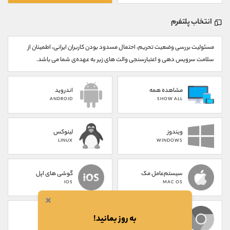
کانال بله
@alirezamehrabi_official
انتخاب پلتفرم
مسئولیت بررسی وضعیت تحریم، احتمال مسدود بودن کاربران ایرانی، اطمینان از
سلامت سرویس دهی و اعتبارسنجی والت های زیر به عهده‌ی شما می باشد.
مشاهده همه
اندروید
ANDROID
SHOW ALL
ویندوز
لینوکس
LINUX
WINDOWS
سیستم‌عامل مک
گوشی های اپل
IOS
MAC OS
×
پلاگین کروم
تحت وب
به روز بمانید!
WEB
CHROME EXTENSION