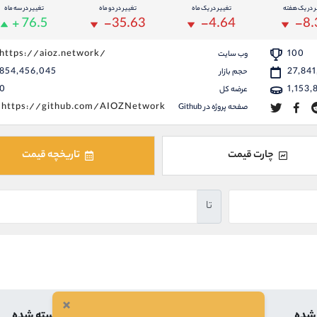
ر در یک هفته
تغییر در یک ماه
تغییر در دو ماه
تغییر در سه ماه
+ 76.5
-35.63
-4.64
-8.
https://aioz.network/
100
وب سایت
854,456,045
27,841
حجم بازار
0
1,153,
عرضه کل
https://github.com/AIOZNetwork
صفحه پروژه در Github
چارت قیمت
تاریخچه قیمت
تا
×
 شده
بالاترین
کمترین
بسته شده