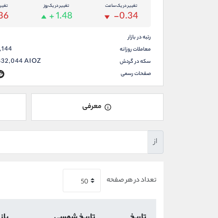
تغییر در یک ساعت
تغییر در یک روز
تغیی
36
+ 1.48
-0.34
رتبه در بازار
,144
معاملات روزانه
832,044
AIOZ
سکه در گردش
صفحات رسمی
معرفی
از
تعداد در هر صفحه
تاریخ
تاریخ شمسی
باز