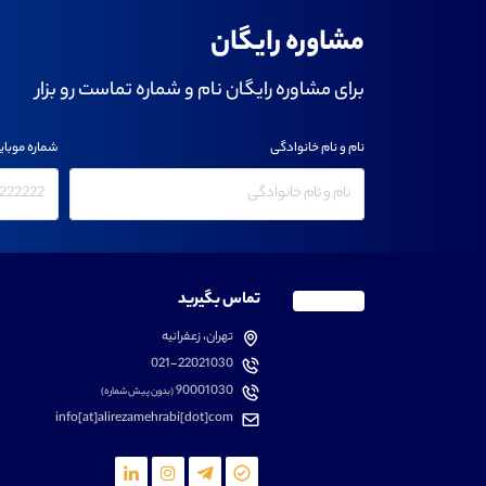
مشاوره رایگان
برای مشاوره رایگان نام و شماره تماست رو بزار
نام و نام خانوادگی
شماره موبای
تماس بگیرید
تهران، زعفرانیه
021-22021030
90001030
(بدون پیش شماره)
info[at]alirezamehrabi[dot]com