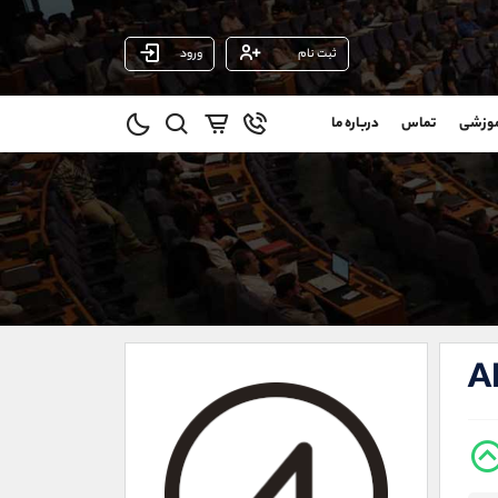
ثبت نام
ورود
پشتیبان فروش
(یوسف فرخنده)
موزشی
تماس
درباره ما
0
موبایل
09194198792
و
واتساپ
شروع گفتگو
@
تلگرام
@Armteam_admin_33
1
داخلی
118
021-22021030
021-22021040
A
90001030
@alireza.mehrabii
@alirezamehrabi_com
@alirezamehrabi_official