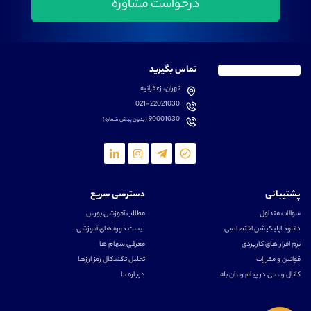
تماس بگیرید
تهران، زعفرانیه
021-22021030
90001030
(بدون پیش شماره)
پشتیبانی
دسترسی سریع
سوالات متداول
مطالب آموزشی بورس
دانلود اپلیکیشن اختصاصی
لیست دوره های آموزشی
نرم افزار های کاربردی
معرفی سهام ها
قوانین و مقررات
تحلیل تکنیکال رمز ارزها
کانال رسمی در پیام رسان بله
درباره ما