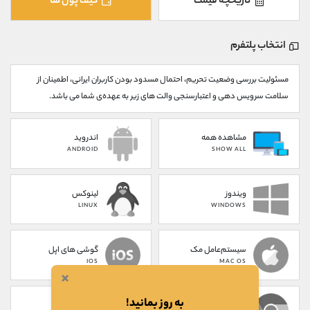
تاریخچه قیمت
کیف پول ها
کانال بله
@alirezamehrabi_official
انتخاب پلتفرم
مسئولیت بررسی وضعیت تحریم، احتمال مسدود بودن کاربران ایرانی، اطمینان از
سلامت سرویس دهی و اعتبارسنجی والت های زیر به عهده‌ی شما می باشد.
مشاهده همه
اندروید
ANDROID
SHOW ALL
ویندوز
لینوکس
LINUX
WINDOWS
سیستم‌عامل مک
گوشی های اپل
IOS
MAC OS
×
به روز بمانید!
پلاگین کروم
تحت وب