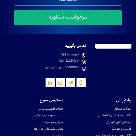
بدون پیش شماره
تماس بگیرید
تهران، زعفرانیه
021-22021030
90001030
(بدون پیش شماره)
پشتیبانی
دسترسی سریع
سوالات متداول
مطالب آموزشی بورس
دانلود اپلیکیشن اختصاصی
لیست دوره های آموزشی
نرم افزار های کاربردی
معرفی سهام ها
قوانین و مقررات
تحلیل تکنیکال رمز ارزها
کانال رسمی در پیام رسان بله
درباره ما