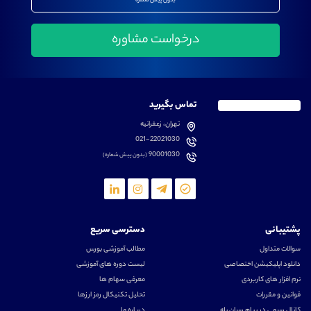
بدون پیش شماره
تماس بگیرید
تهران، زعفرانیه
021-22021030
90001030
(بدون پیش شماره)
پشتیبانی
دسترسی سریع
سوالات متداول
مطالب آموزشی بورس
دانلود اپلیکیشن اختصاصی
لیست دوره های آموزشی
نرم افزار های کاربردی
معرفی سهام ها
قوانین و مقررات
تحلیل تکنیکال رمز ارزها
کانال رسمی در پیام رسان بله
درباره ما