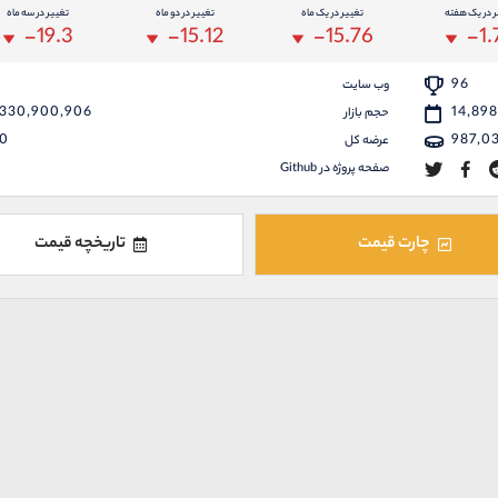
ر در یک هفته
تغییر در یک ماه
تغییر در دو ماه
تغییر در سه ماه
-19.3
-15.12
-15.76
-1.
96
وب سایت
330,900,906
14,89
حجم بازار
0
987,0
عرضه کل
صفحه پروژه در Github
چارت قیمت
تاریخچه قیمت