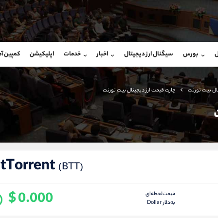
بان فروش
پشتیبان فروش
(ایمان پوراسماعیلی)
(محسن یزدی)
ل
بورس
سیگنال ارز دیجیتال
اخبار
خدمات
اپلیکیشن
کمپین آ
09927779040
موبایل
9304891085
شروع گفتگو
واتساپ
شروع گفتگ
@Armteam_admin_por
تلگرام
Armteam_admin_103
تال بیت تورنت
چارت قیمت ارز دیجیتال بیت تورنت
107
داخلی
03
itTorrent
(BTT)
$ 0.000
قیمت‌لحظه‌ای
به‌دلار Dollar