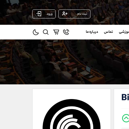
ثبت نام
ورود
پشتیبان فروش
(فائزه تهرانی)
موزشی
تماس
درباره ما
0
موبایل
09101364784
و
واتساپ
شروع گفتگو
@
تلگرام
@Armteam_admin_104
1
داخلی
104
021-22021030
021-22021040
B
90001030
@alireza.mehrabii
@alirezamehrabi_com
@alirezamehrabi_official