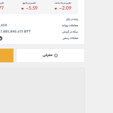
تغییر در یک ساعت
تغییر در یک روز
تغیی
77
-5.59
-2.09
رتبه در بازار
8,650
معاملات روزانه
37,885,840,675
BTT
سکه در گردش
صفحات رسمی
معرفی