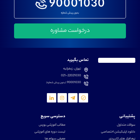
90001030
بدون پیش شماره
تماس بگیرید
تهران، زعفرانیه
021-22021030
90001030
(بدون پیش شماره)
پشتیبانی
دسترسی سریع
سوالات متداول
مطالب آموزشی بورس
دانلود اپلیکیشن اختصاصی
لیست دوره های آموزشی
نرم افزار های کاربردی
معرفی سهام ها