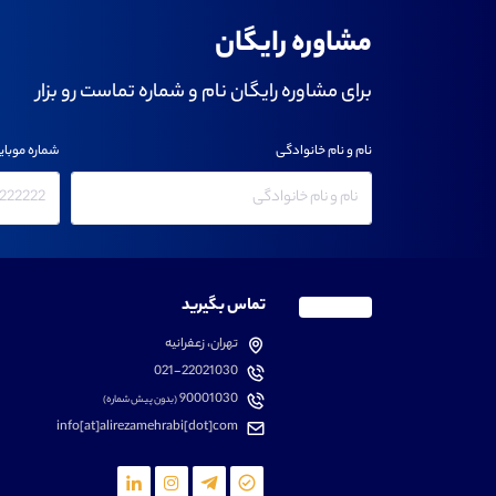
مشاوره رایگان
برای مشاوره رایگان نام و شماره تماست رو بزار
نام و نام خانوادگی
شماره موبای
تماس بگیرید
تهران، زعفرانیه
021-22021030
90001030
(بدون پیش شماره)
info[at]alirezamehrabi[dot]com