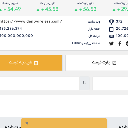
ر در یک هفته
تغییر در یک ماه
تغییر در دو ماه
تغییر در سه ماه
+ 54.49
+ 45.58
+ 56.53
+ 29
https://www.dentwireless.com/
372
وب سایت
135,286,394
20,72
حجم بازار
100,000,000,000
100,0
عرضه کل
صفحه پروژه در Github
چارت قیمت
تاریخچه قیمت
تا
×
 شده
بالاترین
کمترین
بسته شده