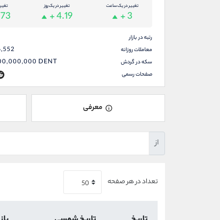
تغییر در یک ساعت
تغییر در یک روز
تغیی
.73
+ 4.19
+ 3
رتبه در بازار
6,552
معاملات روزانه
00,000,000
DENT
سکه در گردش
صفحات رسمی
معرفی
از
تعداد در هر صفحه
تاریخ
تاریخ شمسی
باز