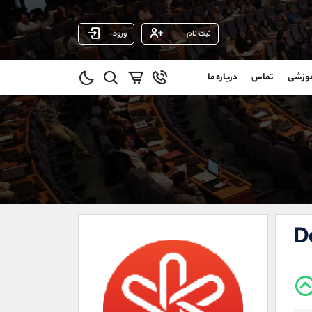
ثبت نام
ورود
پشتیبان فروش
(ایمان پوراسماعیلی)
موزشی
تماس
درباره ما
0
موبایل
09927779040
و
واتساپ
شروع گفتگو
@
تلگرام
@Armteam_admin_por
11
داخلی
107
021-22021030
021-22021040
D
90001030
@alireza.mehrabii
@alirezamehrabi_com
@alirezamehrabi_official