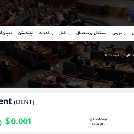
بان فروش
پشتیبان فروش
(فائزه تهرانی)
(یوسف فرخنده)
ل
بورس
سیگنال ارز دیجیتال
اخبار
خدمات
اپلیکیشن
کمپین آ
09101364784
موبایل
9194198792
شروع گفتگو
واتساپ
شروع گفتگ
@Armteam_admin_104
تلگرام
Armteam_admin_33
تاریخچه قیمت Dent
104
داخلی
8
ent
(DENT)
$ 0.001
قیمت‌لحظه‌ای
به‌دلار Dollar