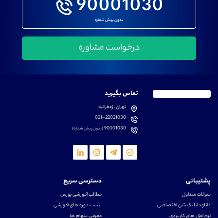
90001030
بدون پیش شماره
تماس بگیرید
تهران، زعفرانیه
021-22021030
90001030
(بدون پیش شماره)
پشتیبانی
دسترسی سریع
سوالات متداول
مطالب آموزشی بورس
دانلود اپلیکیشن اختصاصی
لیست دوره های آموزشی
نرم افزار های کاربردی
معرفی سهام ها